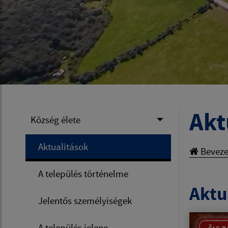
Akt
Község élete
Aktualitások
Beveze
A település történelme
Aktua
Jelentős személyiségek
A település jelene