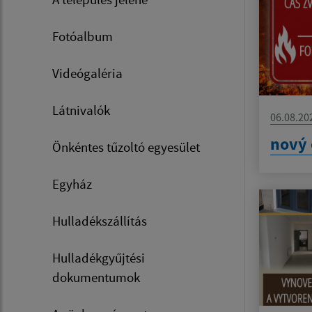
Fotóalbum
Videógaléria
Látnivalók
06.08.20
nový 
Önkéntes tűzoltó egyesület
Egyház
Hulladékszállítás
Hulladékgyűjtési
dokumentumok