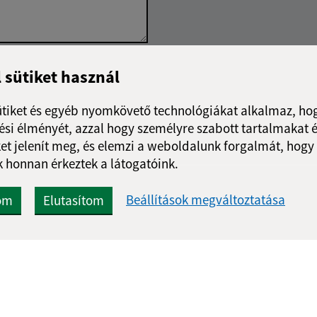
Google reCaptcha Response
l sütiket használ
Üzenet küldése
ütiket és egyéb nyomkövető technológiákat alkalmaz, hog
si élményét, azzal hogy személyre szabott tartalmakat é
et jelenít meg, és elemzi a weboldalunk forgalmát, hogy
 honnan érkeztek a látogatóink.
Beállítások megváltoztatása
om
Elutasítom