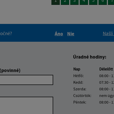
itočné?
Našli
Áno
Nie
Boli tieto informácie pre 
Boli tieto informáci
Úradné hodiny:
Nap
Délelőtt
 (povinné)
Hétfő:
08:00 - 1
Kedd:
07:30 - 1
Szerda:
08:00 - 1
Csütörtök:
nem ügy
Péntek:
08:00 - 1