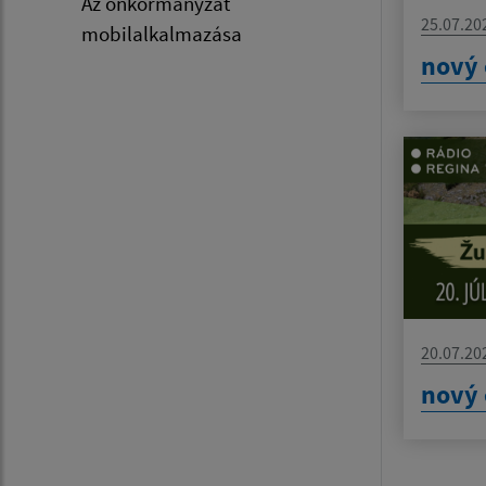
Az önkormányzat
25.07.20
mobilalkalmazása
nový 
20.07.20
nový 