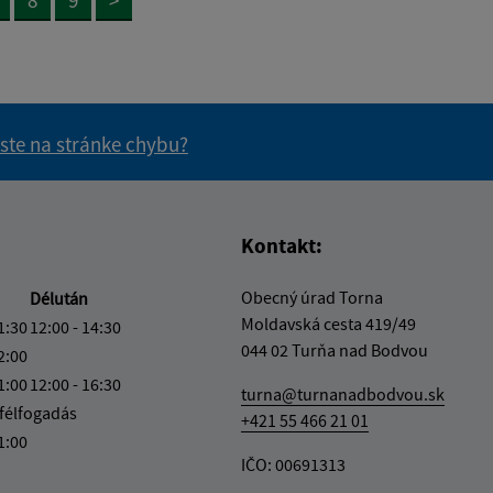
 ste na stránke chybu?
vás užitočné?
e pre vás užitočné?
Kontakt:
Obecný úrad Torna
Délután
Moldavská cesta 419/49
1:30
12:00 - 14:30
044 02 Turňa nad Bodvou
2:00
1:00
12:00 - 16:30
turna@turnanadbodvou.sk
félfogadás
+421 55 466 21 01
1:00
IČO: 00691313