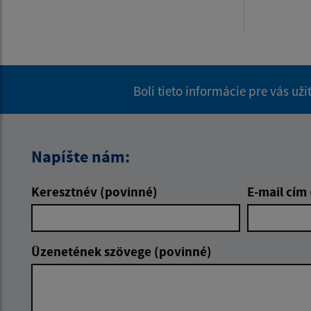
Boli tieto informácie pre vás už
Napíšte nám:
Keresztnév (povinné)
E-mail cím
Üzenetének szövege (povinné)