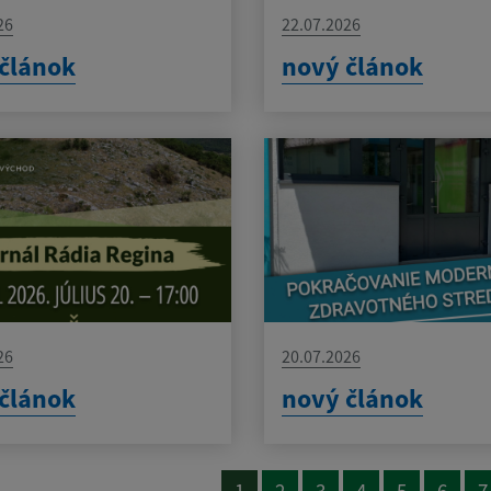
26
22.07.2026
článok
nový článok
26
20.07.2026
článok
nový článok
1
2
3
4
5
6
7