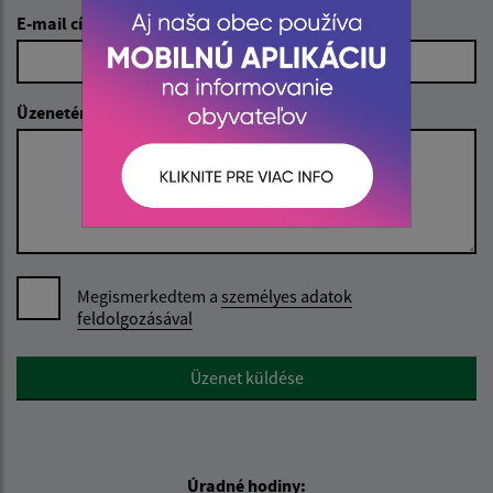
E-mail cím (povinné)
Üzenetének szövege (povinné)
Megismerkedtem a
személyes adatok
feldolgozásával
Google reCaptcha Response
Üzenet küldése
Úradné hodiny: