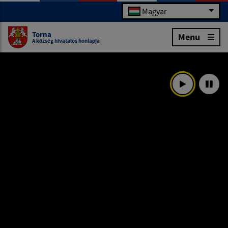
Magyar
Torna
Menu
A község hivatalos honlapja