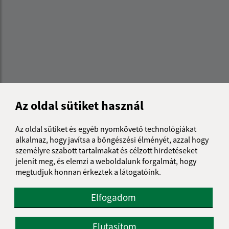
Az oldal sütiket használ
Az oldal sütiket és egyéb nyomkövető technológiákat
alkalmaz, hogy javítsa a böngészési élményét, azzal hogy
személyre szabott tartalmakat és célzott hirdetéseket
jelenít meg, és elemzi a weboldalunk forgalmát, hogy
Az oldalról:
megtudjuk honnan érkeztek a látogatóink.
Hozzáférhetőségi nyilatkozat
Szerzői jog
Elfogadom
Személyes adatok védelme
Elutasítom
Navigáció: