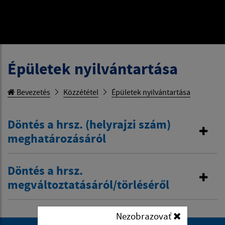
Épületek nyilvántartása
Bevezetés
Közzététel
Épületek nyilvántartása
Döntés a hrsz. (helyrajzi szám)
meghatározásáról
Döntés a hrsz.
megváltoztatásáról/törléséről
Nezobrazovať