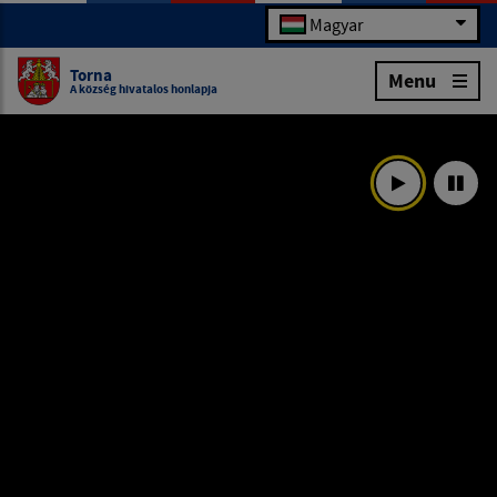
Magyar
Torna
Menu
A község hivatalos honlapja