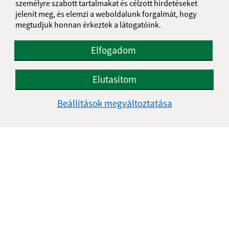
személyre szabott tartalmakat és célzott hirdetéseket
jelenít meg, és elemzi a weboldalunk forgalmát, hogy
megtudjuk honnan érkeztek a látogatóink.
Az oldalról:
Elfogadom
Hozzáférhetőségi nyilatkozat
Szerzői jog
Elutasítom
Személyes adatok védelme
Beállítások megváltoztatása
Navigáció:
Nyomtatás
Honlap térkép
Sütik
Gyors linkek:
A mi falunk
A település történelme
Fotóalbum
Iskolaügy