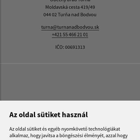
Moldavská cesta 419/49
044 02 Turňa nad Bodvou
turna@turnanadbodvou.sk
+421 55 466 21 01
IČO: 00691313
Az oldal sütiket használ
Az oldal sütiket és egyéb nyomkövető technológiákat
alkalmaz, hogy javítsa a böngészési élményét, azzal hogy