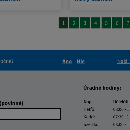
1
2
3
4
5
6
7
itočné?
Našli
Áno
Nie
Boli tieto informácie pre 
Boli tieto informáci
Úradné hodiny:
Nap
Délelőtt
 (povinné)
Hétfő:
08:00 - 1
Kedd:
07:30 - 1
Szerda:
08:00 - 1