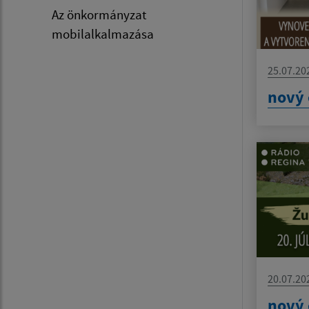
Az önkormányzat
mobilalkalmazása
25.07.20
nový 
20.07.20
nový 