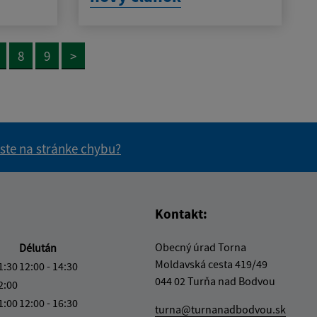
8
9
>
 ste na stránke chybu?
vás užitočné?
e pre vás užitočné?
Kontakt:
Obecný úrad Torna
Délután
Moldavská cesta 419/49
1:30
12:00 - 14:30
044 02 Turňa nad Bodvou
2:00
1:00
12:00 - 16:30
turna@turnanadbodvou.sk