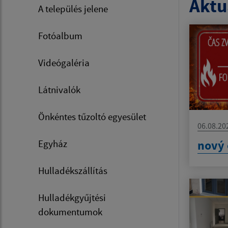
Aktua
A település jelene
Fotóalbum
Videógaléria
Látnivalók
Önkéntes tűzoltó egyesület
06.08.20
nový 
Egyház
Hulladékszállítás
Hulladékgyűjtési
dokumentumok