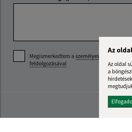
Az olda
Megismerkedtem a
személyes adatok
feldolgozásával
Az oldal s
a böngészé
hirdetések
megtudjuk
Elfogad