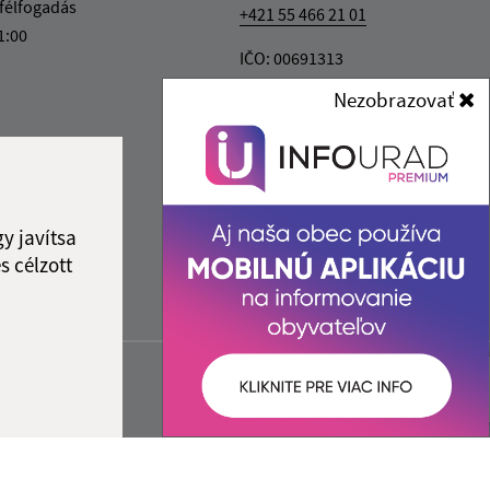
félfogadás
+421 55 466 21 01
1:00
IČO: 00691313
Nezobrazovať
y javítsa
s célzott