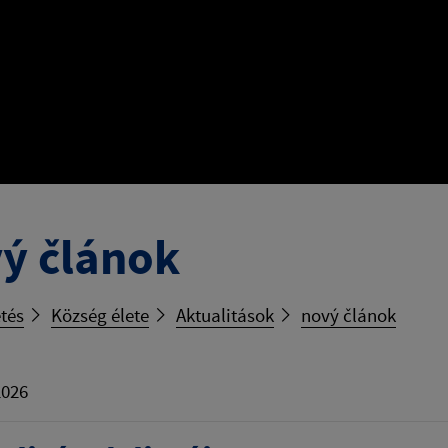
ý článok
tés
Község élete
Aktualitások
nový článok
2026