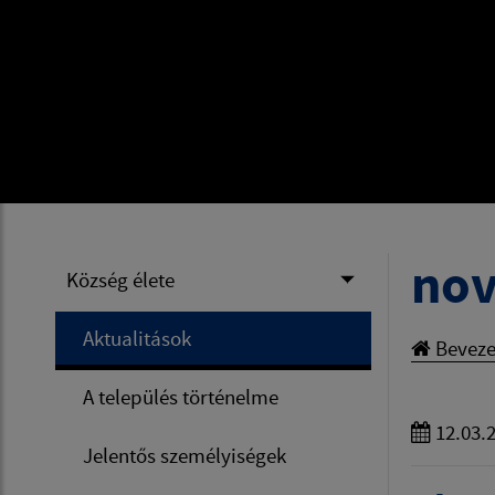
nov
Község élete
Aktualitások
Beveze
A település történelme
12.03.
Jelentős személyiségek