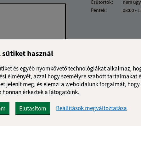
Csütörtök:
nem ügy
Péntek:
08:00 - 1
l sütiket használ
Google reCaptcha Response
Üzenet küldése
ütiket és egyéb nyomkövető technológiákat alkalmaz, hog
si élményét, azzal hogy személyre szabott tartalmakat é
et jelenít meg, és elemzi a weboldalunk forgalmát, hogy
 honnan érkeztek a látogatóink.
Beállítások megváltoztatása
om
Elutasítom