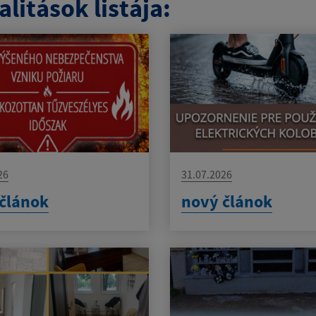
litások listája:
26
31.07.2026
článok
nový článok