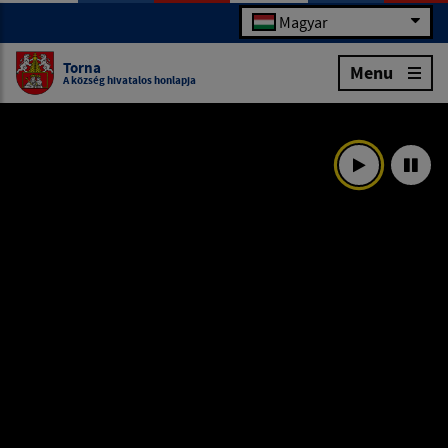
Magyar
Torna
Menu
A község hivatalos honlapja