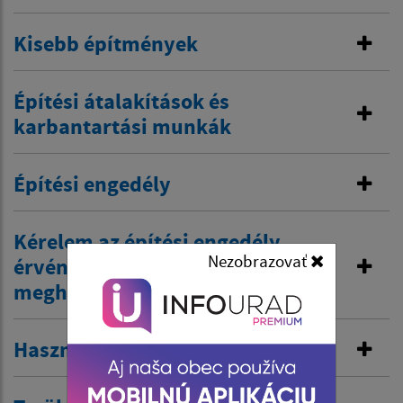
Kisebb építmények
Építési átalakítások és
karbantartási munkák
Építési engedély
Kérelem az építési engedély
Nezobrazovať
érvényességének
meghosszabbítására
Használatbevételi engedély