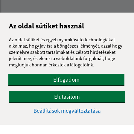
Az oldal sütiket használ
Az oldal sütiket és egyéb nyomkövető technológiákat
alkalmaz, hogy javítsa a böngészési élményét, azzal hogy
személyre szabott tartalmakat és célzott hirdetéseket
jelenít meg, és elemzi a weboldalunk forgalmát, hogy
megtudjuk honnan érkeztek a látogatóink.
Elfogadom
Az oldalról:
Elutasítom
Hozzáférhetőségi nyilatkozat
Szerzői jog
Beállítások megváltoztatása
Személyes adatok védelme
Navigáció: