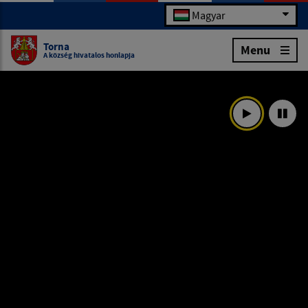
Magyar
Torna
Menu
A község hivatalos honlapja