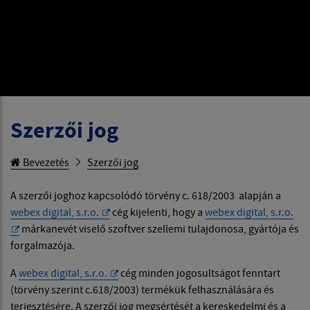
Szerzői jog
Bevezetés
Szerzői jog
A szerzői joghoz kapcsolódó törvény c. 618/2003 alapján a
webex digital, s.r.o.
cég kijelenti, hogy a
webex digital, s.r.o.
márkanevét viselő szoftver szellemi tulajdonosa, gyártója és
forgalmazója.
A
webex digital, s.r.o.
cég minden jogosultságot fenntart
(törvény szerint c.618/2003) termékük felhasználására és
terjesztésére. A szerzői jog megsértését a kereskedelmi és a