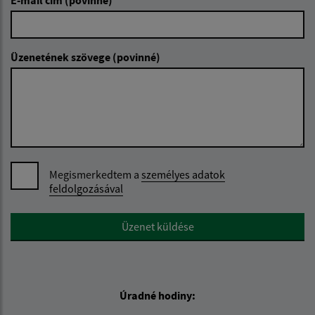
Üzenetének szövege (povinné)
Megismerkedtem a
személyes adatok
feldolgozásával
Google reCaptcha Response
Üzenet küldése
Úradné hodiny: