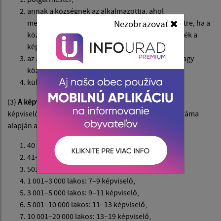
annak a községnek az alkalmazottja, ahol
megválasztották; ez nem vonatkozik arra az esetre, ha a
Nezobrazovať
község alkalmazottját hosszú távon mentesítették a
képviselői tisztség ellátása érdekében,
az adott község által létrehozott költségvetési vagy
közhasznú szervezet törvényes képviselője,
külön törvény alapján.
(3)
A képviselők számát
a teljes választási időszakra a
képviselő-testület határozza meg a község lakosságszáma
alapján az alábbiak szerint:
40 lakosig: 3 képviselő,
41–500 lakos: 3–5 képviselő,
501–1 000 lakos: 5–7 képviselő,
1 001–3 000 lakos: 7–9 képviselő,
3 001–5 000 lakos: 9–11 képviselő,
5 001–10 000 lakos: 11–13 képviselő,
10 001–20 000 lakos: 13–19 képviselő,