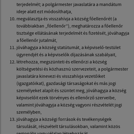
terjedelmét; a polgármester javaslatára a mandátum
ideje alatt ezt módosíthatja,
megválasztja és visszahívja a község főellenőrét (a
továbbiakban „főellenőr”), meghatározza a főellenőr
tisztsége ellátásának terjedelmét és fizetését, jóváhagyja
a főellenőr jutalmát,
jóváhagyja a község statútumát, a képviselő-testület
ügyrendjét és a képviselők díjazásának szabályait,
létrehozza, megszünteti és ellenőrzi a község
költségvetési és közhasznú szervezeteit, a polgármester
javaslatára kinevezi és visszahívja vezetőiket
(igazgatóikat), gazdasági társaságokat és más jogi
személyeket alapít és szüntet meg, jóváhagyja a község
képviselőit ezek törvényes és ellenőrző szerveibe,
valamint jóváhagyja a község vagyoni részvételét jogi
személyben,
jóváhagyja a községi források és tevékenységek
társulását, részvételt társulásokban, valamint közös
regionális vagy célalap létrehozását,