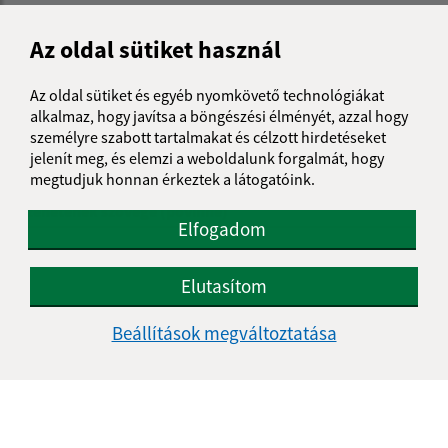
Napíšte nám:
Az oldal sütiket használ
Keresztnév (povinné)
Az oldal sütiket és egyéb nyomkövető technológiákat
alkalmaz, hogy javítsa a böngészési élményét, azzal hogy
E-mail cím (povinné)
személyre szabott tartalmakat és célzott hirdetéseket
jelenít meg, és elemzi a weboldalunk forgalmát, hogy
megtudjuk honnan érkeztek a látogatóink.
Üzenetének szövege (povinné)
Elfogadom
Elutasítom
Beállítások megváltoztatása
Megismerkedtem a
személyes adatok
feldolgozásával
Google reCaptcha Response