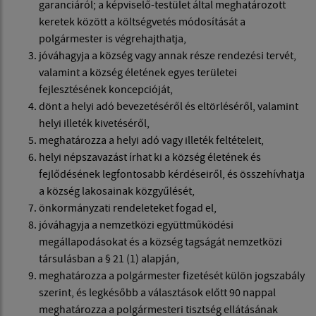
garanciáról; a képviselő-testület által meghatározott
keretek között a költségvetés módosítását a
polgármester is végrehajthatja,
jóváhagyja a község vagy annak része rendezési tervét,
valamint a község életének egyes területei
fejlesztésének koncepcióját,
dönt a helyi adó bevezetéséről és eltörléséről, valamint
helyi illeték kivetéséről,
meghatározza a helyi adó vagy illeték feltételeit,
helyi népszavazást írhat ki a község életének és
fejlődésének legfontosabb kérdéseiről, és összehívhatja
a község lakosainak közgyűlését,
önkormányzati rendeleteket fogad el,
jóváhagyja a nemzetközi együttműködési
megállapodásokat és a község tagságát nemzetközi
társulásban a § 21 (1) alapján,
meghatározza a polgármester fizetését külön jogszabály
szerint, és legkésőbb a választások előtt 90 nappal
meghatározza a polgármesteri tisztség ellátásának