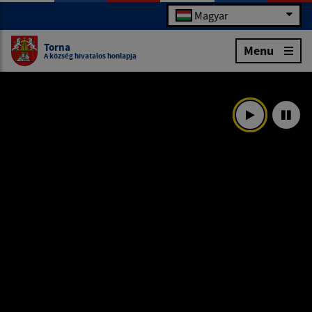
Magyar
Torna
Menu
A község hivatalos honlapja