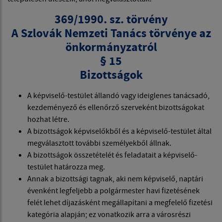
369/1990. sz. törvény
A Szlovák Nemzeti Tanács törvénye az
önkormányzatról
§ 15
Bizottságok
A képviselő-testület állandó vagy ideiglenes tanácsadó,
kezdeményező és ellenőrző szerveként bizottságokat
hozhat létre.
A bizottságok képviselőkből és a képviselő-testület által
megválasztott további személyekből állnak.
A bizottságok összetételét és feladatait a képviselő-
testület határozza meg.
Annak a bizottsági tagnak, aki nem képviselő, naptári
évenként legfeljebb a polgármester havi fizetésének
felét lehet díjazásként megállapítani a megfelelő fizetési
kategória alapján; ez vonatkozik arra a városrészi