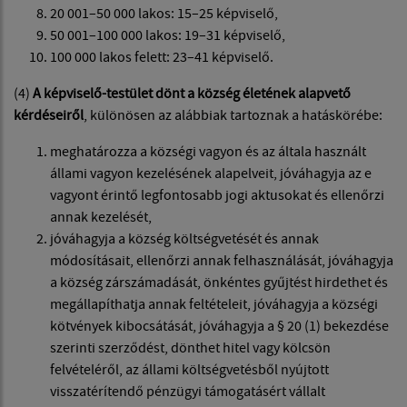
20 001–50 000 lakos: 15–25 képviselő,
50 001–100 000 lakos: 19–31 képviselő,
100 000 lakos felett: 23–41 képviselő.
(4)
A képviselő-testület dönt a község életének alapvető
kérdéseiről
, különösen az alábbiak tartoznak a hatáskörébe:
meghatározza a községi vagyon és az általa használt
állami vagyon kezelésének alapelveit, jóváhagyja az e
vagyont érintő legfontosabb jogi aktusokat és ellenőrzi
annak kezelését,
jóváhagyja a község költségvetését és annak
módosításait, ellenőrzi annak felhasználását, jóváhagyja
a község zárszámadását, önkéntes gyűjtést hirdethet és
megállapíthatja annak feltételeit, jóváhagyja a községi
kötvények kibocsátását, jóváhagyja a § 20 (1) bekezdése
szerinti szerződést, dönthet hitel vagy kölcsön
felvételéről, az állami költségvetésből nyújtott
visszatérítendő pénzügyi támogatásért vállalt