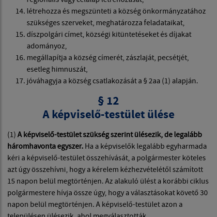
létrehozza és megszünteti a község önkormányzatához
szükséges szerveket, meghatározza feladataikat,
díszpolgári címet, községi kitüntetéseket és díjakat
adományoz,
megállapítja a község címerét, zászlaját, pecsétjét,
esetleg himnuszát,
jóváhagyja a község csatlakozását a § 2aa (1) alapján.
§ 12
A képviselő-testület ülése
(1)
A képviselő-testület szükség szerint ülésezik, de legalább
háromhavonta egyszer.
Ha a képviselők legalább egyharmada
kéri a képviselő-testület összehívását, a polgármester köteles
azt úgy összehívni, hogy a kérelem kézhezvételétől számított
15 napon belül megtörténjen. Az alakuló ülést a korábbi ciklus
polgármestere hívja össze úgy, hogy a választásokat követő 30
napon belül megtörténjen. A képviselő-testület azon a
településen ülésezik, ahol megválasztották.