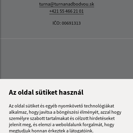
turna@turnanadbodvou.sk
+421 55 466 21 01
IČO: 00691313
Az oldal sütiket használ
Az oldal sütiket és egyéb nyomkövető technológiákat
alkalmaz, hogy javítsa a böngészési élményét, azzal hogy
személyre szabott tartalmakat és célzott hirdetéseket
jelenít meg, és elemzi a weboldalunk forgalmát, hogy
megtudjuk honnan érkeztek a látogatóink.