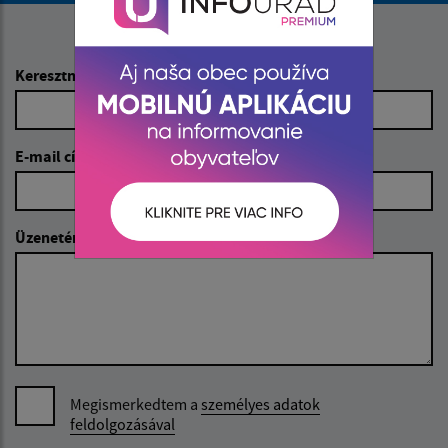
Napíšte nám:
Keresztnév (povinné)
E-mail cím (povinné)
Üzenetének szövege (povinné)
Megismerkedtem a
személyes adatok
feldolgozásával