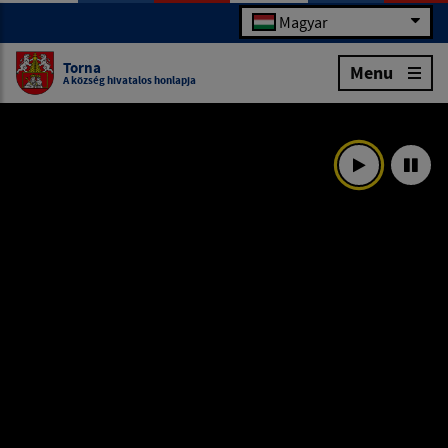
Magyar
Torna
Menu
A község hivatalos honlapja