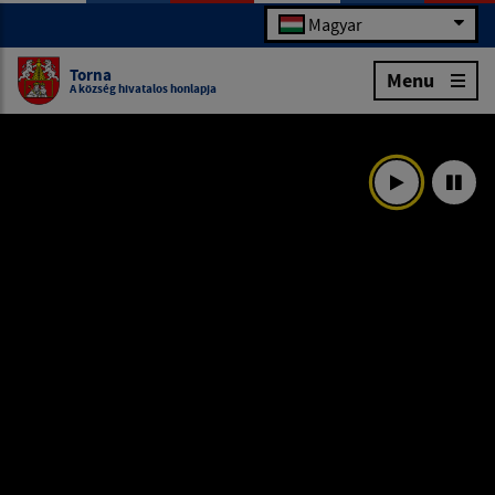
Magyar
Torna
Menu
A község hivatalos honlapja