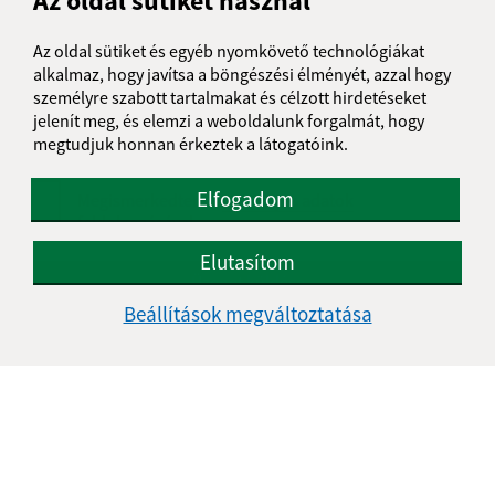
Az oldal sütiket használ
Üzenetének szövege (povinné)
Az oldal sütiket és egyéb nyomkövető technológiákat
alkalmaz, hogy javítsa a böngészési élményét, azzal hogy
személyre szabott tartalmakat és célzott hirdetéseket
jelenít meg, és elemzi a weboldalunk forgalmát, hogy
megtudjuk honnan érkeztek a látogatóink.
Elfogadom
Megismerkedtem a
személyes adatok
feldolgozásával
Elutasítom
Google reCaptcha Response
Üzenet küldése
Beállítások megváltoztatása
Úradné hodiny:
Nap
Délelőtt
Délután
Hétfő:
08:00 - 11:30
12:00 - 14:30
Kedd:
07:30 - 12:00