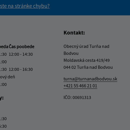
 ste na stránke chybu?
vás užitočné?
e pre vás užitočné?
Kontakt:
Obecný úrad Turňa nad
beda
Čas poobede
Bodvou
1:30
12:00 - 14:30
Moldavská cesta 419/49
1:00
044 02 Turňa nad Bodvou
1:30
12:00 - 16:30
ový deň
turna@turnanadbodvou.sk
1:00
+421 55 466 21 01
y:
IČO: 00691313
1:30
6:30