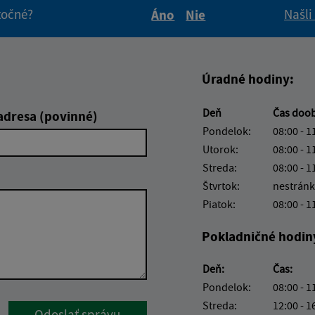
itočné?
Našli
Áno
Nie
Boli tieto informácie pre 
Boli tieto informáci
Úradné hodiny:
Deň
Čas doo
adresa (povinné)
Pondelok:
08:00 - 1
Utorok:
08:00 - 1
Streda:
08:00 - 1
Štvrtok:
nestránk
Piatok:
08:00 - 1
Pokladničné hodin
Deň:
Čas:
Pondelok:
08:00 - 1
Streda:
12:00 - 1
Google reCaptcha Response
Odoslať správu