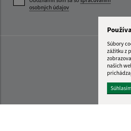
Oboznámil som sa so
spracúvaním
osobných údajov
Použív
Súbory co
zážitku z
zobrazova
našich we
prichádza
Súhlasí