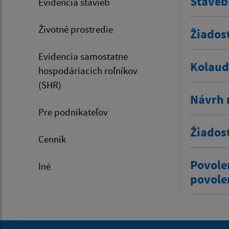
Staveb
Evidencia stavieb
Životné prostredie
Žiados
Evidencia samostatne
Kolaud
hospodáriacich roľníkov
(SHR)
Návrh 
Pre podnikateľov
Žiados
Cenník
Povole
Iné
povole