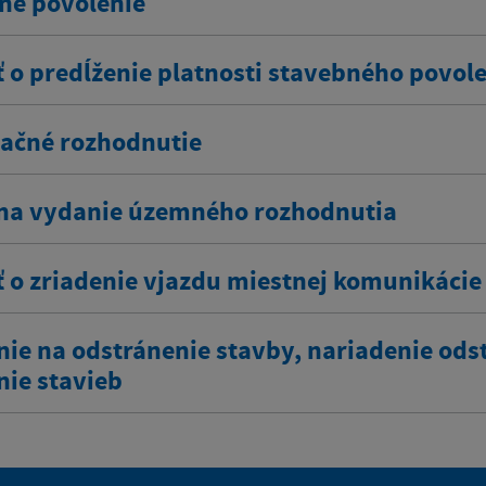
né povolenie
ť o predĺženie platnosti stavebného povol
ačné rozhodnutie
na vydanie územného rozhodnutia
ť o zriadenie vjazdu miestnej komunikácie
nie na odstránenie stavby, nariadenie ods
nie stavieb