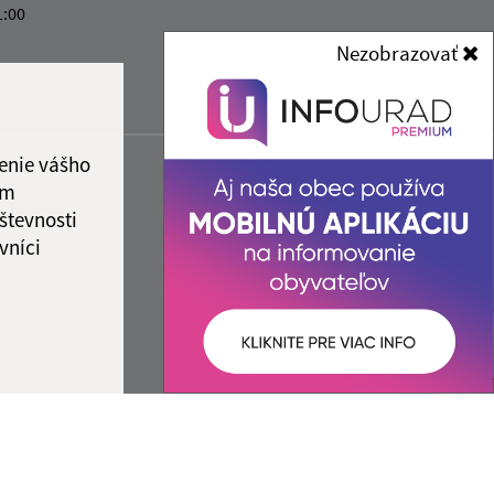
1:00
Nezobrazovať
enie vášho
ám
števnosti
vníci