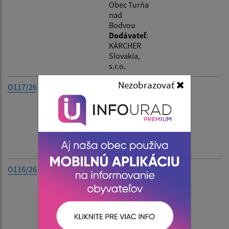
Obec Turňa
nad
Bodvou
Dodávateľ
:
Filtrovať
Reset
KÄRCHER
Slovakia,
s.r.o.
Nezobrazovať
O117/26
Odberateľ
:
0.00 €
Obec Turňa
nad
Bodvou
Dodávateľ
:
LemonCrea
tive, s.r.o.
O116/26
Odberateľ
:
0.00 €
Obec Turňa
nad
Bodvou
Dodávateľ
:
Lamitec,