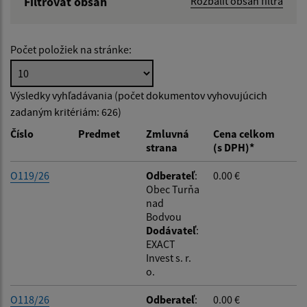
Filtrovať obsah
Rozbaliť obsah filtra
Hľadaný výraz:
Počet položiek na stránke:
Hľadať v:
Výsledky vyhľadávania (počet dokumentov vyhovujúcich
zadaným kritériám: 626)
Typ dátumu:
Číslo
Predmet
Zmluvná
Cena celkom
strana
(s DPH)*
Dátum od:
O119/26
Odberateľ
:
0.00 €
Obec Turňa
nad
Dátum do:
Bodvou
Dodávateľ
:
EXACT
Suma od:
Invest s. r.
o.
O118/26
Odberateľ
:
0.00 €
Suma do: