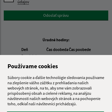
údajov
Google reCaptcha Response
Odoslať správu
Úradné hodiny:
Deň
Čas doobeda
Čas poobede
Pondelok:
08:00 - 11:30
12:00 - 14:30
Utorok:
08:00 - 11:00
Používame cookies
Streda:
08:00 - 11:30
12:00 - 16:30
Štvrtok:
nestránkový deň
Súbory cookie a ďalšie technológie sledovania používame
Piatok:
08:00 - 11:00
na zlepšenie vášho zážitku z prehliadania našich
webových stránok, na to, aby sme vám zobrazovali
Pokladničné hodiny:
prispôsobený obsah a cielené reklamy, na analýzu
návštevnosti našich webových stránok a na pochopenie
Deň:
Čas:
toho, odkiaľ naši návštevníci prichádzajú.
Pondelok:
08:00 - 11:30