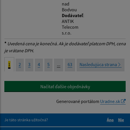
nad
Bodvou
Dodávateľ
:
ANTIK
Telecom
s.r.o.
*
Uvedená cena je konečná. Ak je dodávateľ platcom DPH, cena
je vrátane DPH.
1
2
3
4
5
...
63
Nasledujúca strana
Načítať ďalšie objednávky
Generované portálom
Uradne.sk
Je táto stránka užitočná?
Áno
Nie
Boli tieto 
Boli 