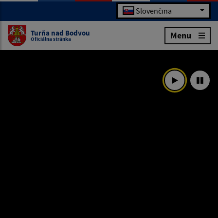
Slovenčina
Turňa nad Bodvou
Menu
Oficiálna stránka