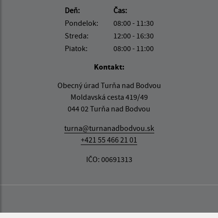
Deň:
Čas:
Pondelok:
08:00 - 11:30
Streda:
12:00 - 16:30
Piatok:
08:00 - 11:00
Kontakt:
Obecný úrad Turňa nad Bodvou
Moldavská cesta 419/49
044 02 Turňa nad Bodvou
turna@turnanadbodvou.sk
+421 55 466 21 01
IČO: 00691313