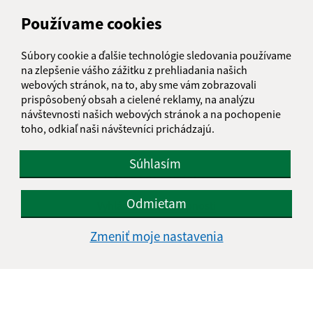
Používame cookies
Súbory cookie a ďalšie technológie sledovania používame
na zlepšenie vášho zážitku z prehliadania našich
webových stránok, na to, aby sme vám zobrazovali
prispôsobený obsah a cielené reklamy, na analýzu
návštevnosti našich webových stránok a na pochopenie
toho, odkiaľ naši návštevníci prichádzajú.
Súhlasím
Informácie o stránke:
Odmietam
Vyhlásenie o prístupnosti
Autorské práva
Zmeniť moje nastavenia
Ochrana osobných údajov
Navigácia:
Vytlačiť aktuálnu stránku
Mapa stránok