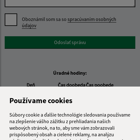
Oboznámil som sa so
spracúvaním osobných
údajov
Google reCaptcha Response
Odoslať správu
Úradné hodiny:
Deň
Čas doobeda
Čas poobede
Pondelok:
08:00 - 11:30
12:00 - 14:30
Používame cookies
Utorok:
08:00 - 11:00
Streda:
08:00 - 11:30
12:00 - 16:30
Súbory cookie a ďalšie technológie sledovania používame
Štvrtok:
nestránkový deň
na zlepšenie vášho zážitku z prehliadania našich
Piatok:
08:00 - 11:00
webových stránok, na to, aby sme vám zobrazovali
prispôsobený obsah a cielené reklamy, na analýzu
Pokladničné hodiny: