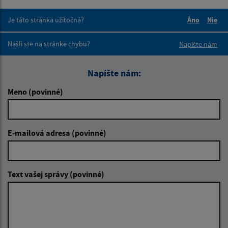
Je táto stránka užitočná?
Áno
Nie
Boli tieto 
Boli 
Našli ste na stránke chybu?
Napíšte nám
Napíšte nám:
Meno (povinné)
E-mailová adresa (povinné)
Text vašej správy (povinné)