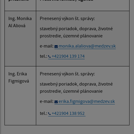
Ing. Monika
Prenesený výkon št. správy:
Al Aliová
stavebný poriadok, doprava, životné
prostredie,
územné plánovanie
e-mail:
monika.alaliova@medzev.sk
tel.:
+421904 139 174
Ing. Erika
Prenesený výkon št. správy:
Figmigová
stavebný poriadok, doprava, životné
prostredie,
územné plánovanie
e-mail:
erika.figmigova@medzev.sk
tel.:
+421904 138 952