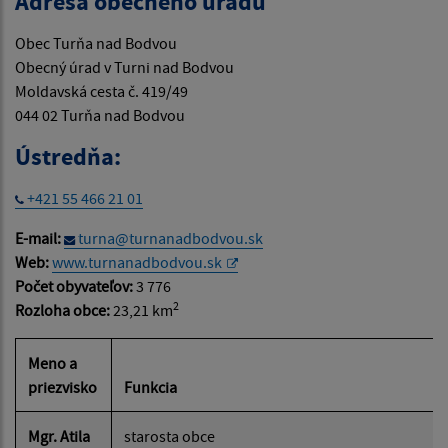
Adresa obecného úradu
Obec Turňa nad Bodvou
Obecný úrad v Turni nad Bodvou
Moldavská cesta č. 419/49
044 02 Turňa nad Bodvou
Ústredňa:
+421 55 466 21 01
E-mail:
turna@turnanadbodvou.sk
Web:
www.turnanadbodvou.sk
Počet obyvateľov:
3 776
2
Rozloha obce:
23,21 km
Meno a
priezvisko
Funkcia
Mgr. Atila
starosta obce