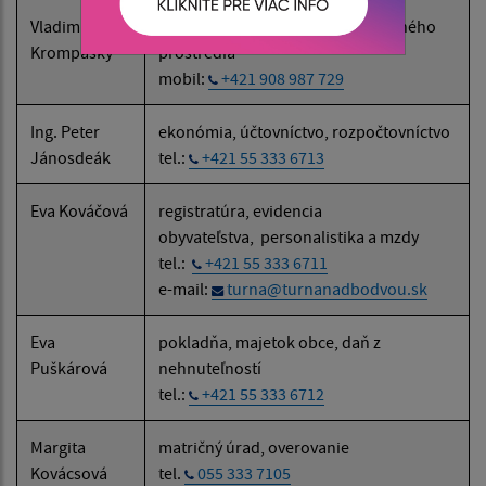
Vladimír
Vedúci technického úseku a životného
Krompasky
prostredia
mobil:
+421 908 987 729
Ing. Peter
ekonómia, účtovníctvo, rozpočtovníctvo
Jánosdeák
tel.:
+421 55 333 6713
Eva Kováčová
registratúra, evidencia
obyvateľstva, personalistika a mzdy
tel.:
+421 55 333 6711
e-mail:
turna@turnanadbodvou.sk
Eva
pokladňa, majetok obce, daň z
Puškárová
nehnuteľností
tel.:
+421 55 333 6712
Margita
matričný úrad, overovanie
Kovácsová
tel.
055 333 7105