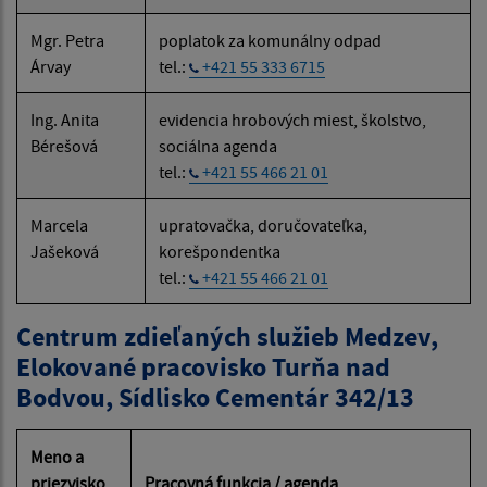
Mgr. Petra
poplatok za komunálny odpad
Árvay
tel.:
+421 55 333 6715
Ing. Anita
evidencia hrobových miest, školstvo,
Bérešová
sociálna agenda
tel.:
+421 55 466 21 01
Marcela
upratovačka, doručovateľka,
Jašeková
korešpondentka
tel.:
+421 55 466 21 01
Centrum zdieľaných služieb Medzev,
Elokované pracovisko Turňa nad
Bodvou, Sídlisko Cementár 342/13
Meno a
priezvisko
Pracovná funkcia / agenda