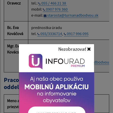
Oravecz
tel.:
055 / 466 21 38
mobil:
0907 976 360
e-mail:
starosta@turnanadbodvou.sk
Bc. Eva
prednostka úradu
Kováčová
tel.
055/3336714
,
0917 996 095
Mgr. Eva
hlavný kontrolór
Nezobrazovať
Kovácsová
e-
mail:
hlavna.kontrolorka@turnanadbodvou.s
Pracovníci administratívneho
oddelenia obecného úradu
Meno a
priezvisko
Pracovná funkcia / agenda