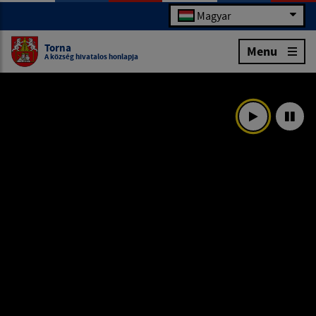
Magyar
Torna
Menu
A község hivatalos honlapja