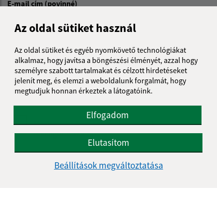
E-mail cím (povinné)
Az oldal sütiket használ
Üzenetének szövege (povinné)
Az oldal sütiket és egyéb nyomkövető technológiákat
alkalmaz, hogy javítsa a böngészési élményét, azzal hogy
személyre szabott tartalmakat és célzott hirdetéseket
jelenít meg, és elemzi a weboldalunk forgalmát, hogy
megtudjuk honnan érkeztek a látogatóink.
Elfogadom
Megismerkedtem a
személyes adatok
feldolgozásával
Elutasítom
Google reCaptcha Response
Üzenet küldése
Beállítások megváltoztatása
Úradné hodiny: