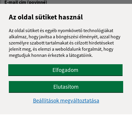
E-mail cím (povinné)
Az oldal sütiket használ
Üzenetének szövege (povinné)
Az oldal sütiket és egyéb nyomkövető technológiákat
alkalmaz, hogy javítsa a böngészési élményét, azzal hogy
személyre szabott tartalmakat és célzott hirdetéseket
jelenít meg, és elemzi a weboldalunk forgalmát, hogy
megtudjuk honnan érkeztek a látogatóink.
Elfogadom
Megismerkedtem a
személyes adatok
feldolgozásával
Elutasítom
Google reCaptcha Response
Üzenet küldése
Beállítások megváltoztatása
Úradné hodiny: