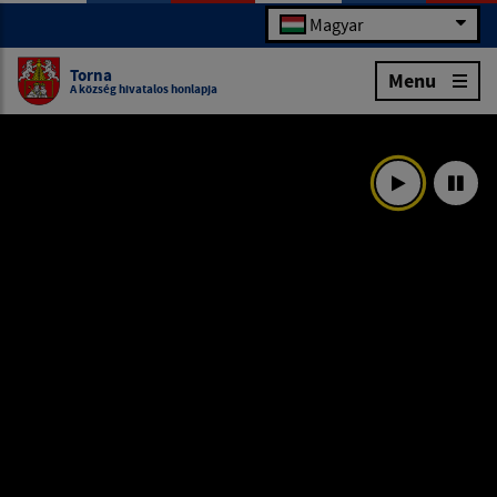
Magyar
Torna
Menu
A község hivatalos honlapja