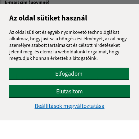
E-mail cím (povinné)
Az oldal sütiket használ
Üzenetének szövege (povinné)
Az oldal sütiket és egyéb nyomkövető technológiákat
alkalmaz, hogy javítsa a böngészési élményét, azzal hogy
személyre szabott tartalmakat és célzott hirdetéseket
jelenít meg, és elemzi a weboldalunk forgalmát, hogy
megtudjuk honnan érkeztek a látogatóink.
Elfogadom
Megismerkedtem a
személyes adatok
feldolgozásával
Elutasítom
Google reCaptcha Response
Üzenet küldése
Beállítások megváltoztatása
Úradné hodiny: