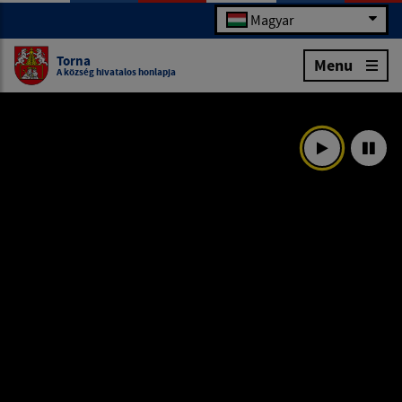
Magyar
Torna
Menu
A község hivatalos honlapja