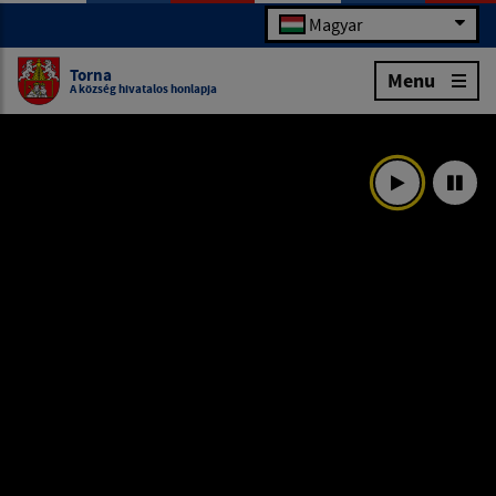
Magyar
Torna
Menu
A község hivatalos honlapja