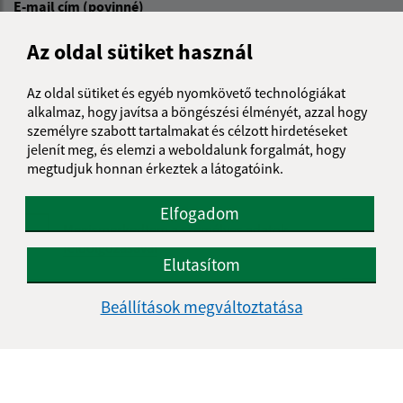
E-mail cím (povinné)
Az oldal sütiket használ
Üzenetének szövege (povinné)
Az oldal sütiket és egyéb nyomkövető technológiákat
alkalmaz, hogy javítsa a böngészési élményét, azzal hogy
személyre szabott tartalmakat és célzott hirdetéseket
jelenít meg, és elemzi a weboldalunk forgalmát, hogy
megtudjuk honnan érkeztek a látogatóink.
Elfogadom
Megismerkedtem a
személyes adatok
feldolgozásával
Elutasítom
Google reCaptcha Response
Üzenet küldése
Beállítások megváltoztatása
Úradné hodiny: