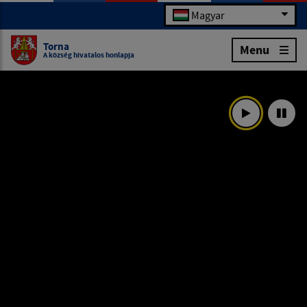
Magyar
Torna
Menu
A község hivatalos honlapja