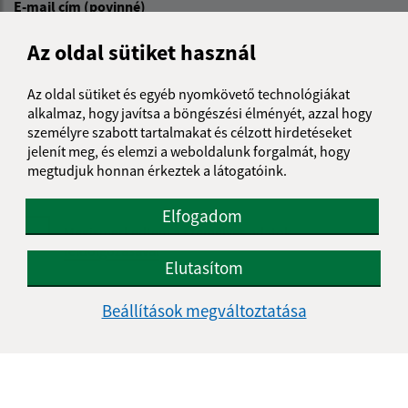
E-mail cím (povinné)
Az oldal sütiket használ
Üzenetének szövege (povinné)
Az oldal sütiket és egyéb nyomkövető technológiákat
alkalmaz, hogy javítsa a böngészési élményét, azzal hogy
személyre szabott tartalmakat és célzott hirdetéseket
jelenít meg, és elemzi a weboldalunk forgalmát, hogy
megtudjuk honnan érkeztek a látogatóink.
Elfogadom
Megismerkedtem a
személyes adatok
feldolgozásával
Elutasítom
Google reCaptcha Response
Üzenet küldése
Beállítások megváltoztatása
Úradné hodiny: