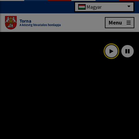
Magyar
Torna
Menu
A község hivatalos honlapja