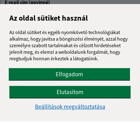
E-mail cím (povinné)
Az oldal sütiket használ
Üzenetének szövege (povinné)
Az oldal sütiket és egyéb nyomkövető technológiákat
alkalmaz, hogy javítsa a böngészési élményét, azzal hogy
személyre szabott tartalmakat és célzott hirdetéseket
jelenít meg, és elemzi a weboldalunk forgalmát, hogy
megtudjuk honnan érkeztek a látogatóink.
Elfogadom
Megismerkedtem a
személyes adatok
feldolgozásával
Elutasítom
Google reCaptcha Response
Üzenet küldése
Beállítások megváltoztatása
Úradné hodiny: