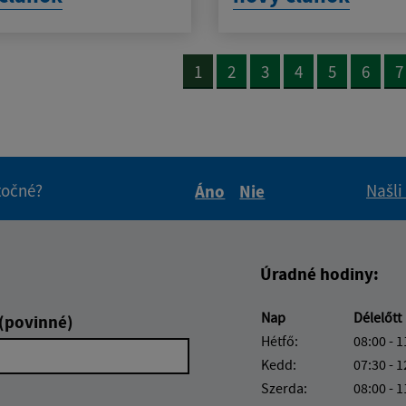
1
2
3
4
5
6
7
itočné?
Našli
Áno
Nie
Boli tieto informácie pre 
Boli tieto informáci
Úradné hodiny:
Nap
Délelőtt
 (povinné)
Hétfő:
08:00 - 1
Kedd:
07:30 - 1
Szerda:
08:00 - 1