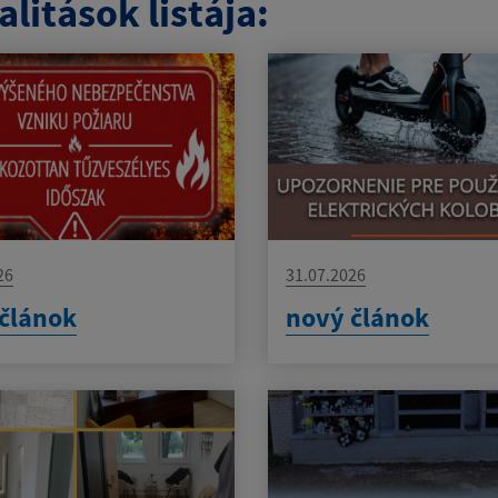
litások listája:
26
31.07.2026
článok
nový článok