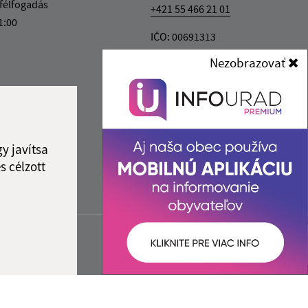
félfogadás
+421 55 466 21 01
1:00
IČO: 00691313
Nezobrazovať
y javítsa
s célzott