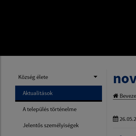
nov
Község élete
Aktualitások
Beveze
A település történelme
26.05.
Jelentős személyiségek