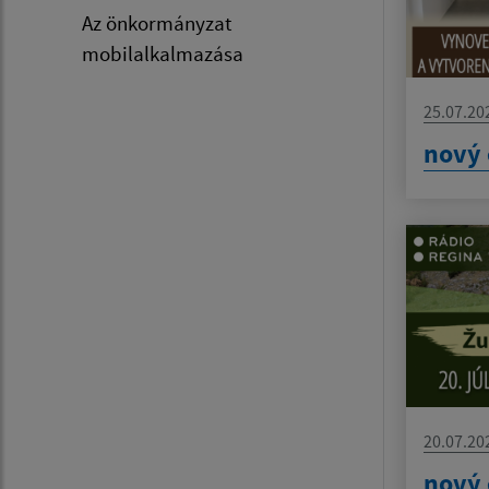
Az önkormányzat
mobilalkalmazása
25.07.20
nový 
20.07.20
nový 