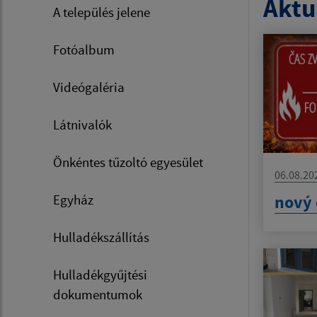
Aktua
A település jelene
Fotóalbum
Videógaléria
Látnivalók
Önkéntes tűzoltó egyesület
06.08.20
nový 
Egyház
Hulladékszállítás
Hulladékgyűjtési
dokumentumok