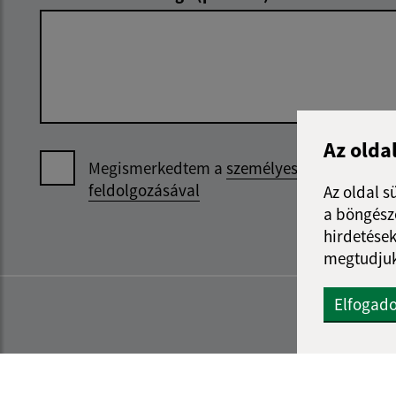
Az olda
Megismerkedtem a
személyes adatok
feldolgozásával
Az oldal s
a böngészé
hirdetések
megtudjuk
Elfogad