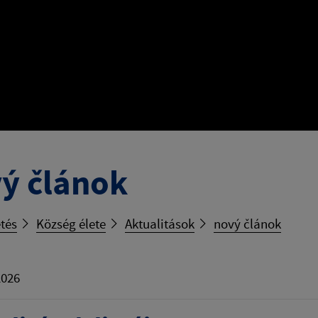
ý článok
tés
Község élete
Aktualitások
nový článok
2026