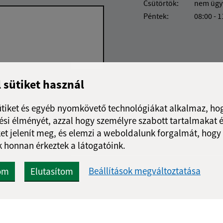
Csütörtök:
nem ügy
Péntek:
08:00 - 1
l sütiket használ
Google reCaptcha Response
Üzenet küldése
ütiket és egyéb nyomkövető technológiákat alkalmaz, hog
si élményét, azzal hogy személyre szabott tartalmakat é
et jelenít meg, és elemzi a weboldalunk forgalmát, hogy
 honnan érkeztek a látogatóink.
Beállítások megváltoztatása
om
Elutasítom