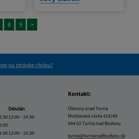
8
9
>
 ste na stránke chybu?
vás užitočné?
e pre vás užitočné?
Kontakt:
Obecný úrad Torna
Délután
Moldavská cesta 419/49
1:30
12:00 - 14:30
044 02 Turňa nad Bodvou
2:00
1:00
12:00 - 16:30
turna@turnanadbodvou.sk