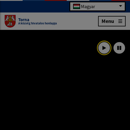
Magyar
Torna
Menu
A község hivatalos honlapja