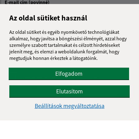
E-mail cím (povinné)
Az oldal sütiket használ
Üzenetének szövege (povinné)
Az oldal sütiket és egyéb nyomkövető technológiákat
alkalmaz, hogy javítsa a böngészési élményét, azzal hogy
személyre szabott tartalmakat és célzott hirdetéseket
jelenít meg, és elemzi a weboldalunk forgalmát, hogy
megtudjuk honnan érkeztek a látogatóink.
Elfogadom
Megismerkedtem a
személyes adatok
feldolgozásával
Elutasítom
Google reCaptcha Response
Üzenet küldése
Beállítások megváltoztatása
Úradné hodiny: