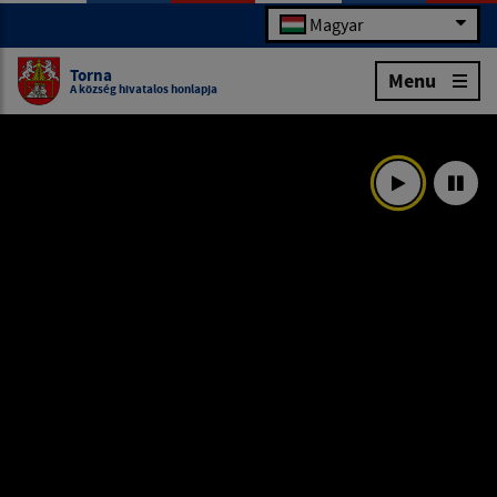
Magyar
Torna
Menu
A község hivatalos honlapja