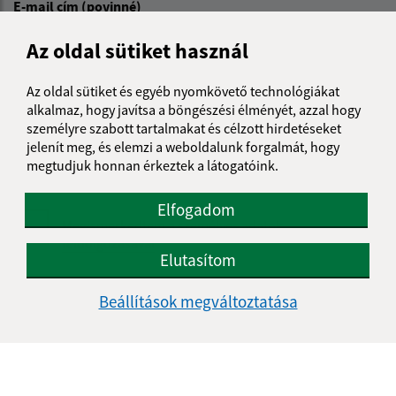
E-mail cím (povinné)
Az oldal sütiket használ
Üzenetének szövege (povinné)
Az oldal sütiket és egyéb nyomkövető technológiákat
alkalmaz, hogy javítsa a böngészési élményét, azzal hogy
személyre szabott tartalmakat és célzott hirdetéseket
jelenít meg, és elemzi a weboldalunk forgalmát, hogy
megtudjuk honnan érkeztek a látogatóink.
Elfogadom
Megismerkedtem a
személyes adatok
feldolgozásával
Elutasítom
Google reCaptcha Response
Üzenet küldése
Beállítások megváltoztatása
Úradné hodiny: