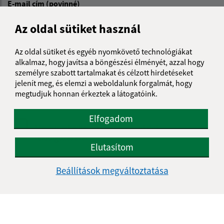
E-mail cím (povinné)
Az oldal sütiket használ
Üzenetének szövege (povinné)
Az oldal sütiket és egyéb nyomkövető technológiákat
alkalmaz, hogy javítsa a böngészési élményét, azzal hogy
személyre szabott tartalmakat és célzott hirdetéseket
jelenít meg, és elemzi a weboldalunk forgalmát, hogy
megtudjuk honnan érkeztek a látogatóink.
Elfogadom
Megismerkedtem a
személyes adatok
feldolgozásával
Elutasítom
Google reCaptcha Response
Üzenet küldése
Beállítások megváltoztatása
Úradné hodiny: