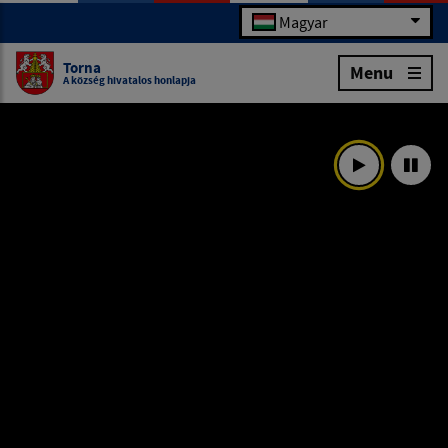
Magyar
Torna
Menu
A község hivatalos honlapja