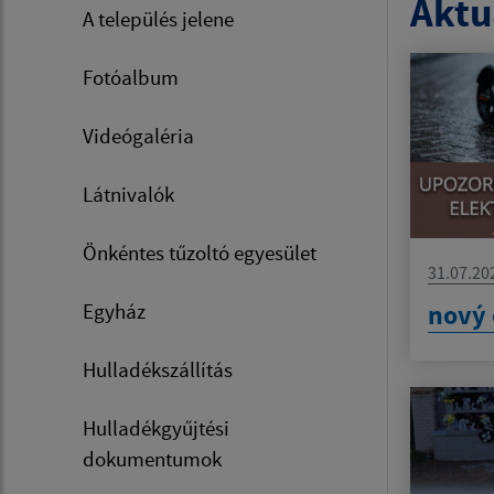
Aktua
A település jelene
Fotóalbum
Videógaléria
Látnivalók
Önkéntes tűzoltó egyesület
31.07.20
nový 
Egyház
Hulladékszállítás
Hulladékgyűjtési
dokumentumok