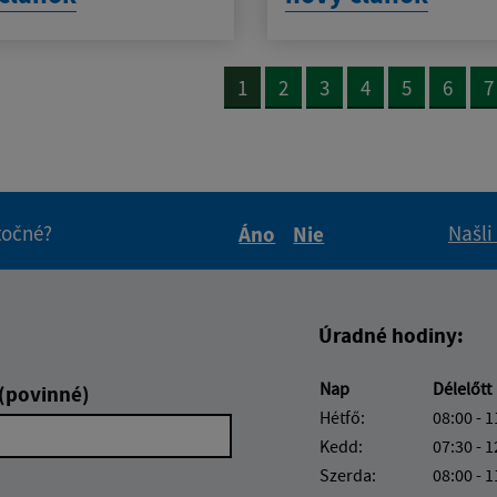
1
2
3
4
5
6
7
itočné?
Našli
Áno
Nie
Boli tieto informácie pre 
Boli tieto informáci
Úradné hodiny:
Nap
Délelőtt
 (povinné)
Hétfő:
08:00 - 1
Kedd:
07:30 - 1
Szerda:
08:00 - 1