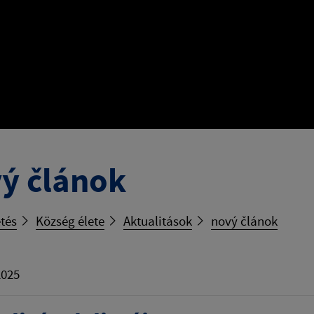
ý článok
tés
Község élete
Aktualitások
nový článok
2025