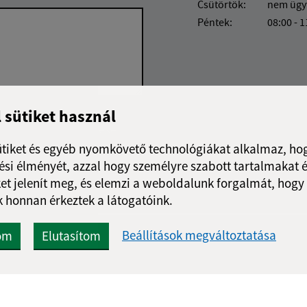
Csütörtök:
nem ügy
Péntek:
08:00 - 1
l sütiket használ
Google reCaptcha Response
Üzenet küldése
ütiket és egyéb nyomkövető technológiákat alkalmaz, hog
si élményét, azzal hogy személyre szabott tartalmakat é
et jelenít meg, és elemzi a weboldalunk forgalmát, hogy
 honnan érkeztek a látogatóink.
Beállítások megváltoztatása
om
Elutasítom