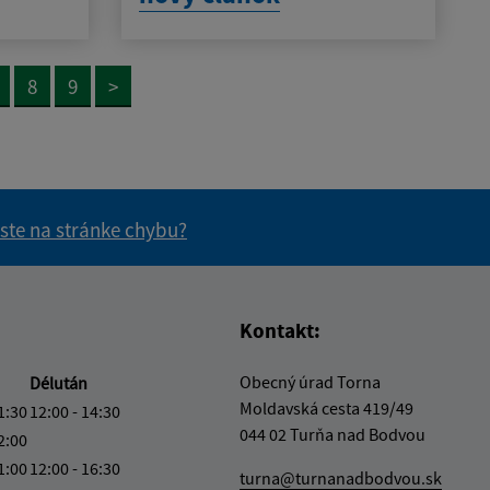
8
9
>
 ste na stránke chybu?
vás užitočné?
e pre vás užitočné?
Kontakt:
Obecný úrad Torna
Délután
Moldavská cesta 419/49
1:30
12:00 - 14:30
044 02 Turňa nad Bodvou
2:00
1:00
12:00 - 16:30
turna@turnanadbodvou.sk