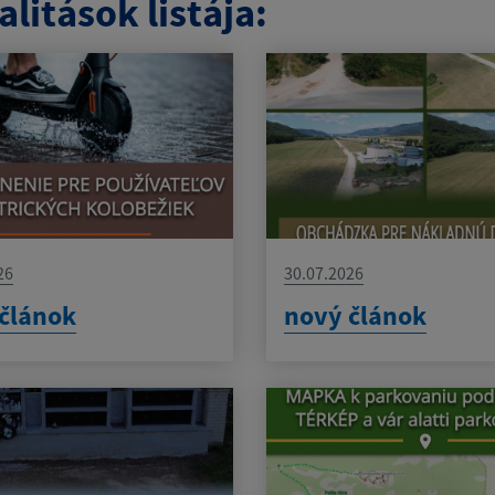
litások listája:
26
30.07.2026
článok
nový článok