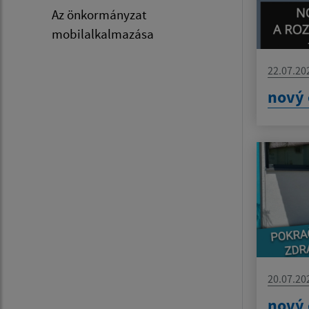
Az önkormányzat
mobilalkalmazása
22.07.20
nový 
20.07.20
nový 