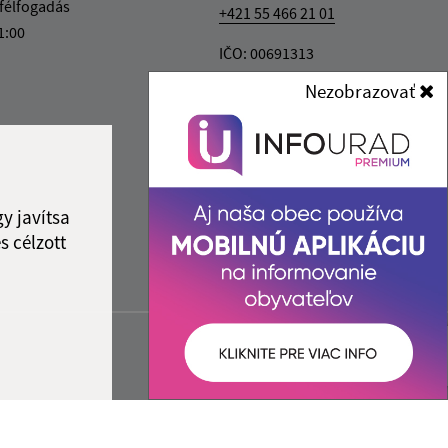
félfogadás
+421 55 466 21 01
1:00
IČO: 00691313
Nezobrazovať
y javítsa
s célzott