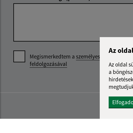
Az olda
Megismerkedtem a
személyes adatok
feldolgozásával
Az oldal s
a böngészé
hirdetések
megtudjuk
Elfogad