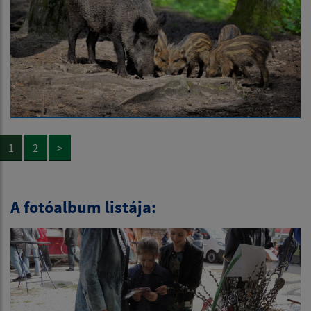
1
2
>
A fotóalbum listája: