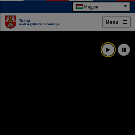
Magyar
Torna
Menu
A község hivatalos honlapja