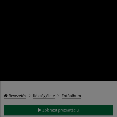
Bevezetés
Község élete
Fotóalbum
Zobraziť prezentáciu