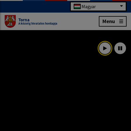
Magyar
Torna
Menu
A község hivatalos honlapja