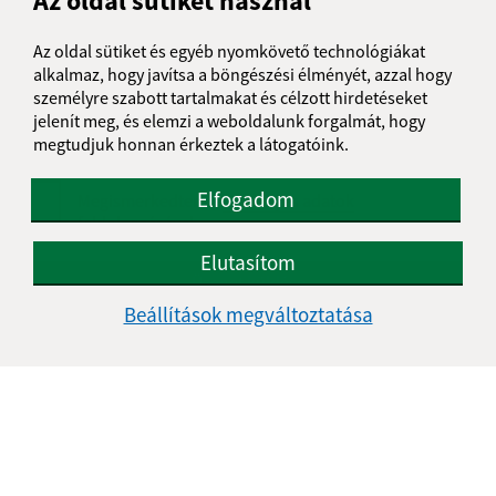
Az oldal sütiket használ
Üzenetének szövege (povinné)
Az oldal sütiket és egyéb nyomkövető technológiákat
alkalmaz, hogy javítsa a böngészési élményét, azzal hogy
személyre szabott tartalmakat és célzott hirdetéseket
jelenít meg, és elemzi a weboldalunk forgalmát, hogy
megtudjuk honnan érkeztek a látogatóink.
Elfogadom
Megismerkedtem a
személyes adatok
feldolgozásával
Elutasítom
Google reCaptcha Response
Üzenet küldése
Beállítások megváltoztatása
Úradné hodiny:
Nap
Délelőtt
Délután
Hétfő:
08:00 - 11:30
12:00 - 14:30
Kedd:
07:30 - 12:00