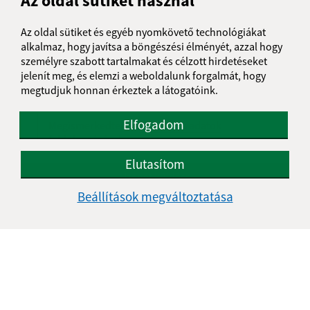
Az oldal sütiket használ
Üzenetének szövege (povinné)
Az oldal sütiket és egyéb nyomkövető technológiákat
alkalmaz, hogy javítsa a böngészési élményét, azzal hogy
személyre szabott tartalmakat és célzott hirdetéseket
jelenít meg, és elemzi a weboldalunk forgalmát, hogy
megtudjuk honnan érkeztek a látogatóink.
Elfogadom
Megismerkedtem a
személyes adatok
feldolgozásával
Elutasítom
Google reCaptcha Response
Üzenet küldése
Beállítások megváltoztatása
Úradné hodiny:
Nap
Délelőtt
Délután
Hétfő:
08:00 - 11:30
12:00 - 14:30
Kedd:
07:30 - 12:00