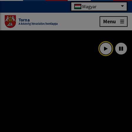
Magyar
Torna
Menu
A község hivatalos honlapja