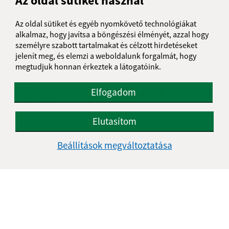
Az oldal sütiket használ
Üzenetének szövege (povinné)
Az oldal sütiket és egyéb nyomkövető technológiákat
alkalmaz, hogy javítsa a böngészési élményét, azzal hogy
személyre szabott tartalmakat és célzott hirdetéseket
jelenít meg, és elemzi a weboldalunk forgalmát, hogy
megtudjuk honnan érkeztek a látogatóink.
Elfogadom
Megismerkedtem a
személyes adatok
feldolgozásával
Elutasítom
Google reCaptcha Response
Üzenet küldése
Beállítások megváltoztatása
Úradné hodiny:
Nap
Délelőtt
Délután
Hétfő:
08:00 - 11:30
12:00 - 14:30
Kedd:
07:30 - 12:00