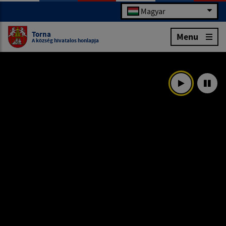
Magyar
Torna
Menu
A község hivatalos honlapja