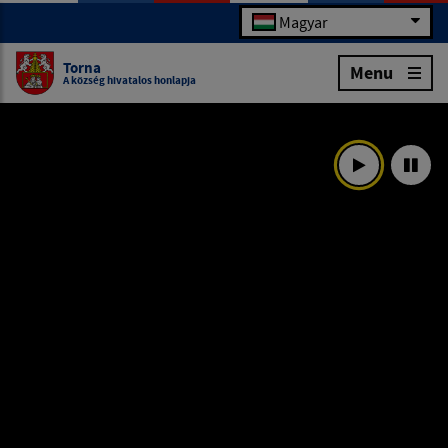
Magyar
Torna
Menu
A község hivatalos honlapja