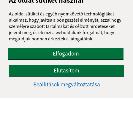
Az oldal sütiket használ
Üzenetének szövege (povinné)
Az oldal sütiket és egyéb nyomkövető technológiákat
alkalmaz, hogy javítsa a böngészési élményét, azzal hogy
személyre szabott tartalmakat és célzott hirdetéseket
jelenít meg, és elemzi a weboldalunk forgalmát, hogy
megtudjuk honnan érkeztek a látogatóink.
Elfogadom
Megismerkedtem a
személyes adatok
feldolgozásával
Elutasítom
Google reCaptcha Response
Üzenet küldése
Beállítások megváltoztatása
Úradné hodiny:
Nap
Délelőtt
Délután
Hétfő:
08:00 - 11:30
12:00 - 14:30
Kedd:
07:30 - 12:00