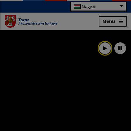
Magyar
Torna
Menu
A község hivatalos honlapja