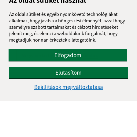
Az oldal sütiket használ
Üzenetének szövege (povinné)
Az oldal sütiket és egyéb nyomkövető technológiákat
alkalmaz, hogy javítsa a böngészési élményét, azzal hogy
személyre szabott tartalmakat és célzott hirdetéseket
jelenít meg, és elemzi a weboldalunk forgalmát, hogy
megtudjuk honnan érkeztek a látogatóink.
Elfogadom
Megismerkedtem a
személyes adatok
feldolgozásával
Elutasítom
Google reCaptcha Response
Üzenet küldése
Beállítások megváltoztatása
Úradné hodiny:
Nap
Délelőtt
Délután
Hétfő:
08:00 - 11:30
12:00 - 14:30
Kedd:
07:30 - 12:00