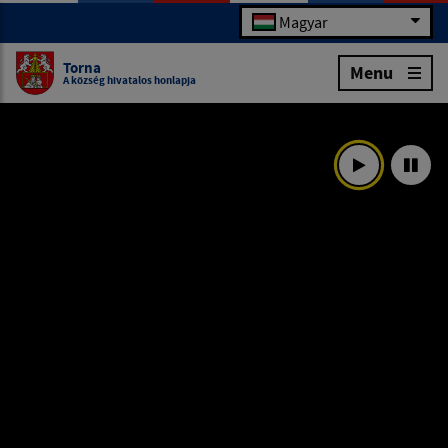
Magyar
Torna
Menu
A község hivatalos honlapja