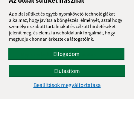
Az oldal sütiket használ
Üzenetének szövege (povinné)
Az oldal sütiket és egyéb nyomkövető technológiákat
alkalmaz, hogy javítsa a böngészési élményét, azzal hogy
személyre szabott tartalmakat és célzott hirdetéseket
jelenít meg, és elemzi a weboldalunk forgalmát, hogy
megtudjuk honnan érkeztek a látogatóink.
Elfogadom
Megismerkedtem a
személyes adatok
feldolgozásával
Elutasítom
Google reCaptcha Response
Üzenet küldése
Beállítások megváltoztatása
Úradné hodiny:
Nap
Délelőtt
Délután
Hétfő:
08:00 - 11:30
12:00 - 14:30
Kedd:
07:30 - 12:00