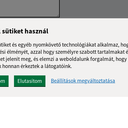
Google reCaptcha Response
l sütiket használ
Üzenet küldése
ütiket és egyéb nyomkövető technológiákat alkalmaz, hog
si élményét, azzal hogy személyre szabott tartalmakat é
et jelenít meg, és elemzi a weboldalunk forgalmát, hogy
 honnan érkeztek a látogatóink.
Beállítások megváltoztatása
om
Elutasítom