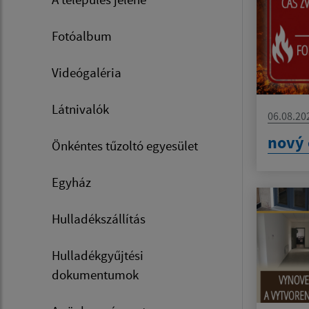
Fotóalbum
Videógaléria
Látnivalók
06.08.20
nový 
Önkéntes tűzoltó egyesület
Egyház
Hulladékszállítás
Hulladékgyűjtési
dokumentumok