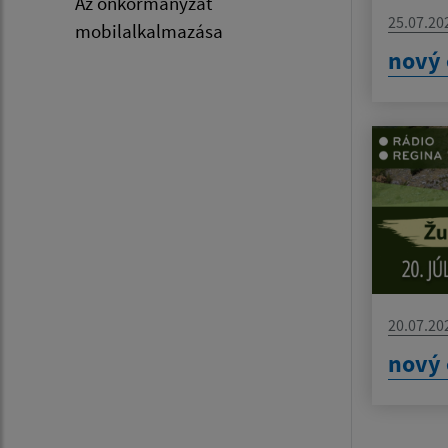
Az önkormányzat
25.07.20
mobilalkalmazása
nový 
20.07.20
nový 