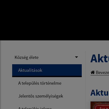
Akt
Község élete
Aktualitások
Beveze
A település történelme
Aktua
Jelentős személyiségek
A település jelene