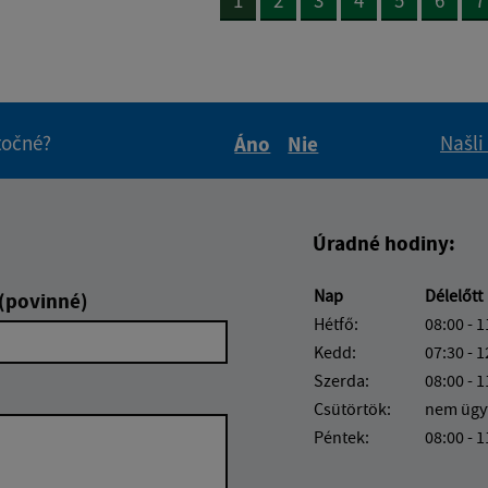
itočné?
Našli
Áno
Nie
Boli tieto informácie pre 
Boli tieto informáci
Úradné hodiny:
Nap
Délelőtt
 (povinné)
Hétfő:
08:00 - 1
Kedd:
07:30 - 1
Szerda:
08:00 - 1
Csütörtök:
nem ügy
Péntek:
08:00 - 1