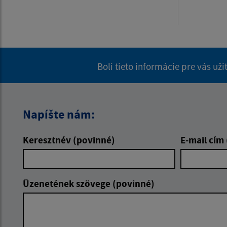
Boli tieto informácie pre vás už
Napíšte nám:
Keresztnév (povinné)
E-mail cím
Üzenetének szövege (povinné)