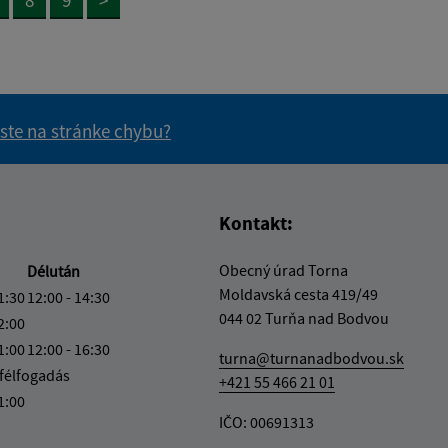
 ste na stránke chybu?
vás užitočné?
e pre vás užitočné?
Kontakt:
Obecný úrad Torna
Délután
Moldavská cesta 419/49
1:30
12:00 - 14:30
044 02 Turňa nad Bodvou
2:00
1:00
12:00 - 16:30
turna@turnanadbodvou.sk
félfogadás
+421 55 466 21 01
1:00
IČO: 00691313