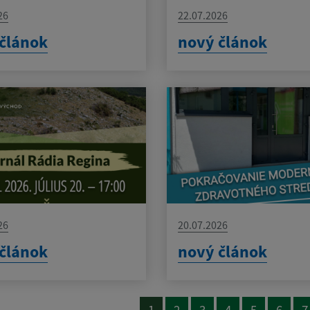
26
22.07.2026
článok
nový článok
26
20.07.2026
článok
nový článok
1
2
3
4
5
6
7