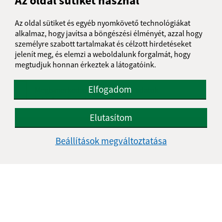
Az oldal sütiket használ
Üzenetének szövege (povinné)
Az oldal sütiket és egyéb nyomkövető technológiákat
alkalmaz, hogy javítsa a böngészési élményét, azzal hogy
személyre szabott tartalmakat és célzott hirdetéseket
jelenít meg, és elemzi a weboldalunk forgalmát, hogy
megtudjuk honnan érkeztek a látogatóink.
Elfogadom
Megismerkedtem a
személyes adatok
feldolgozásával
Elutasítom
Google reCaptcha Response
Üzenet küldése
Beállítások megváltoztatása
Úradné hodiny:
Nap
Délelőtt
Délután
Hétfő:
08:00 - 11:30
12:00 - 14:30
Kedd:
07:30 - 12:00