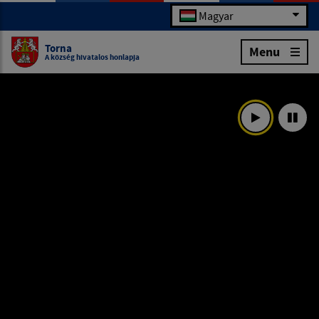
Magyar
Torna
Menu
A község hivatalos honlapja