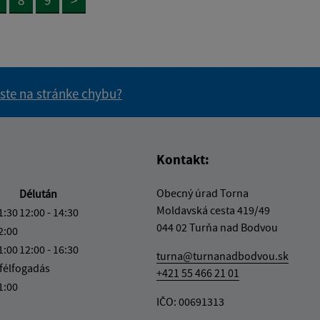
 ste na stránke chybu?
vás užitočné?
e pre vás užitočné?
Kontakt:
Obecný úrad Torna
Délután
Moldavská cesta 419/49
1:30
12:00 - 14:30
044 02 Turňa nad Bodvou
2:00
1:00
12:00 - 16:30
turna@turnanadbodvou.sk
félfogadás
+421 55 466 21 01
1:00
IČO: 00691313