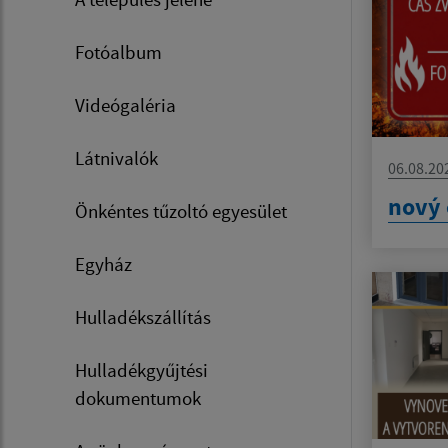
Fotóalbum
Videógaléria
Látnivalók
06.08.20
nový 
Önkéntes tűzoltó egyesület
Egyház
Hulladékszállítás
Hulladékgyűjtési
dokumentumok