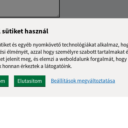
Google reCaptcha Response
l sütiket használ
Üzenet küldése
ütiket és egyéb nyomkövető technológiákat alkalmaz, hog
si élményét, azzal hogy személyre szabott tartalmakat é
et jelenít meg, és elemzi a weboldalunk forgalmát, hogy
 honnan érkeztek a látogatóink.
Beállítások megváltoztatása
om
Elutasítom