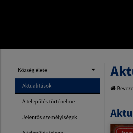
Akt
Község élete
Aktualitások
Beveze
A település történelme
Aktua
Jelentős személyiségek
A település jelene