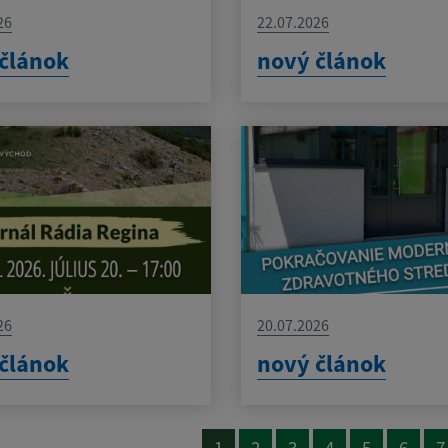
26
22.07.2026
článok
nový článok
26
20.07.2026
článok
nový článok
1
2
3
4
5
6
7