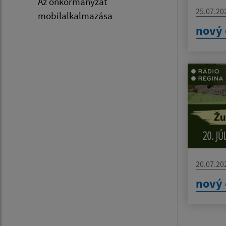
Az önkormányzat
25.07.20
mobilalkalmazása
nový 
20.07.20
nový 