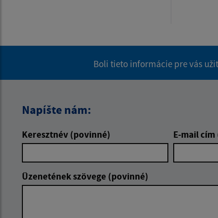
Boli tieto informácie pre vás už
Napíšte nám:
Keresztnév (povinné)
E-mail cím
Üzenetének szövege (povinné)