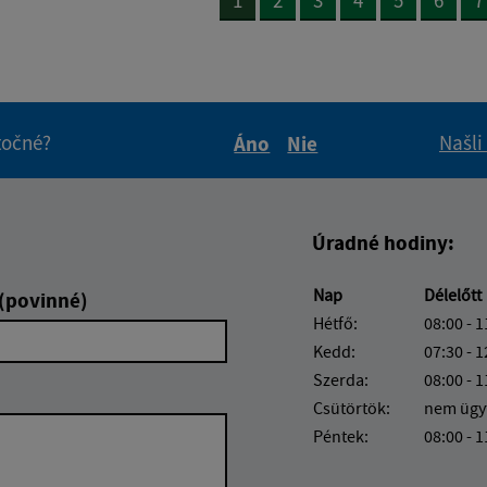
itočné?
Našli
Áno
Nie
Boli tieto informácie pre 
Boli tieto informáci
Úradné hodiny:
Nap
Délelőtt
 (povinné)
Hétfő:
08:00 - 1
Kedd:
07:30 - 1
Szerda:
08:00 - 1
Csütörtök:
nem ügy
Péntek:
08:00 - 1