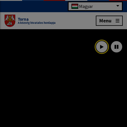
Magyar
Torna
Menu
A község hivatalos honlapja