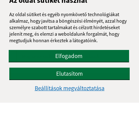
Az oldal sütiket használ
Üzenetének szövege (povinné)
Az oldal sütiket és egyéb nyomkövető technológiákat
alkalmaz, hogy javítsa a böngészési élményét, azzal hogy
személyre szabott tartalmakat és célzott hirdetéseket
jelenít meg, és elemzi a weboldalunk forgalmát, hogy
megtudjuk honnan érkeztek a látogatóink.
Elfogadom
Megismerkedtem a
személyes adatok
feldolgozásával
Elutasítom
Google reCaptcha Response
Üzenet küldése
Beállítások megváltoztatása
Úradné hodiny:
Nap
Délelőtt
Délután
Hétfő:
08:00 - 11:30
12:00 - 14:30
Kedd:
07:30 - 12:00