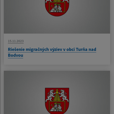
15.11.2023
Riešenie migračných výziev v obci Turňa nad
Bodvou