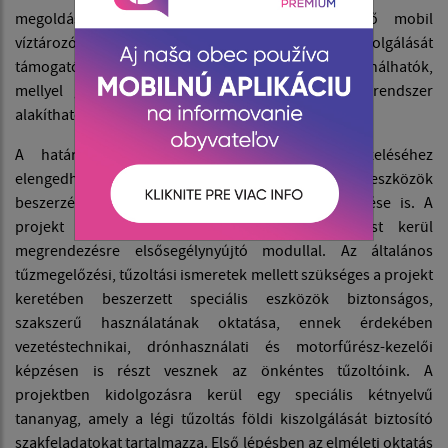
megoldásául a projekt keretében beszerzendő mobil
víztározó medencék és a légi tűzoltás földi kiszolgálását
támogató kiegészítő eszközök hatékonyan használhatók,
mellyel gyors és költségtakarékos beavatkozási rendszer
alakítható ki.
A határon átnyúló katasztrófakockázatok kezeléséhez
elengedhetetlen a megfelelő felszerelések, eszközök
beszerzése mellett a humán kapacitások fejlesztése is. A
projekt keretein belül tűzoltó szakmai képzést kerül
megrendezésre elsősegélynyújtó modullal. Az általános
tűzmegelőzési, tűzoltási ismeretek mellett szükséges a projekt
keretében beszerzett speciális eszközök biztonságos,
szakszerű használatának oktatása, ennek érdekében
vezetéstechnikai, drónhasználati és motorfűrész-kezelői
képzésen is részt vesznek az önkéntes tűzoltóink. A
projektben kidolgozásra kerül egy speciális kétnyelvű
tananyag, amely a légi tűzoltás földi kiszolgálását biztosító
szakfeladatokat tartalmazza. Első lépésben az elméleti oktatás