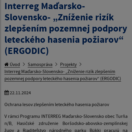
Interreg Maďarsko-
Slovensko- „Zníženie rizík
zlepšením pozemnej podpory
leteckého hasenia požiarov“
(ERGODIC)
Úvod
Samospráva
Projekty
Interreg Maďarsko-Slovensko- „Zníženie rizík zlepšením
pozemnej podpory leteckého hasenia požiarov“ (ERGODIC)
22.11.2024
Ochrana lesov zlepšením leteckého hasenia požiarov
V rámci Programu INTERREG Maďarsko-Slovensko obec Turňa
n/B, Hasičské združenie Boršodsko-abovsko-zemplínskej
župy a Riaditeľstvo národného parku Bükki pracujú na