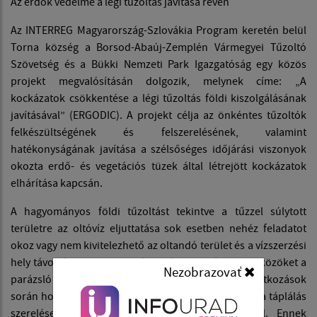
Az erdők védelme a légi tűzoltás javítása révén
Az INTERREG Magyarország-Szlovákia Program keretén belül
Torna község a Borsod-Abaúj-Zemplén Vármegyei Tűzoltó
Szövetség és a Bükki Nemzeti Park Igazgatóság egy közös
projekt megvalósításán dolgozik, melynek címe: „A
kockázatok csökkentése a légi tűzoltás földi kiszolgálásának
javításával” (ERGODIC). A projekt célja az önkéntes tűzoltók
felkészültségének és felszerelésének, valamint
hatékonyságának javítása a szélsőséges időjárási viszonyok
okozta erdő- és vegetációs tüzek által létrejött kockázatok
elhárítása kapcsán.
A hagyományos földi tűzoltást tekintve a tűzzel súlytott
területre az oltóvíz eljuttatása sok esetben nehéz feladatot
okoz vagy nem kivitelezhető az oltandó terület és a vízszerzési
hely távolsága miatt. Az oltás során használatos eszközöket a
Nezobrazovať
parázsló területek is gyakran károsítják. A beavatkozások
során hosszabb időt vesz igénybe az alapvezeték és a táplálás
szerelése, emellett emberi erőforrást is igényel. Ennek