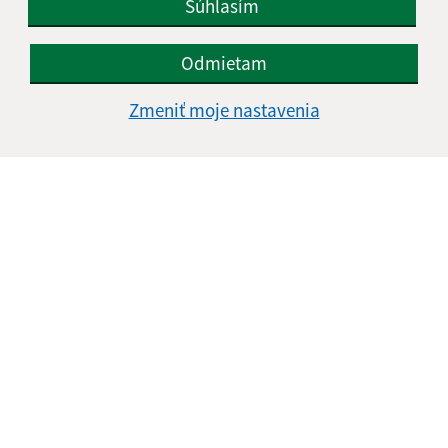
Súhlasím
Odmietam
Zmeniť moje nastavenia
16.05.2019
Zriadenie komunitného centra v obci Turňa nad
Bodvou
1
2
>