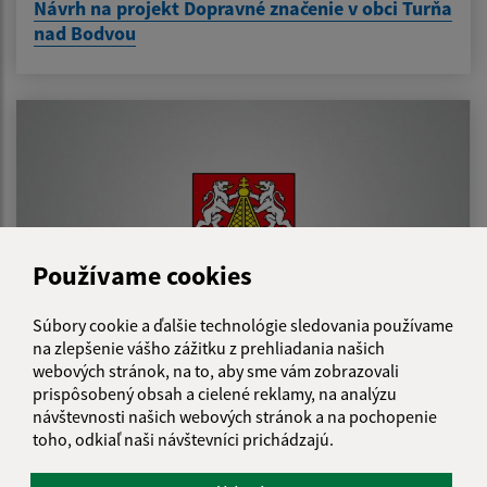
Návrh na projekt Dopravné značenie v obci Turňa
nad Bodvou
Používame cookies
Súbory cookie a ďalšie technológie sledovania používame
na zlepšenie vášho zážitku z prehliadania našich
webových stránok, na to, aby sme vám zobrazovali
prispôsobený obsah a cielené reklamy, na analýzu
14.09.2020
návštevnosti našich webových stránok a na pochopenie
Zateplenie a výmena okien OcÚ Turňa nad
toho, odkiaľ naši návštevníci prichádzajú.
Bodvou