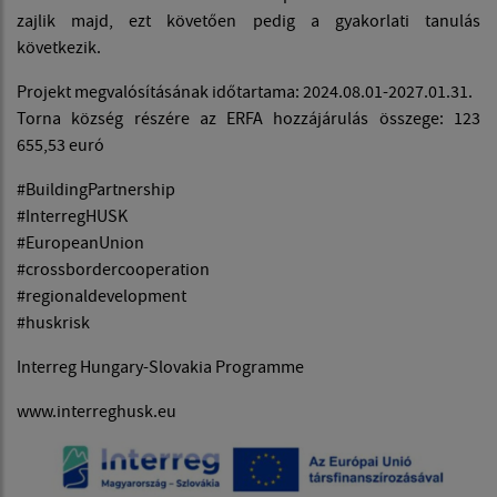
zajlik majd, ezt követően pedig a gyakorlati tanulás
következik.
Projekt megvalósításának időtartama: 2024.08.01-2027.01.31.
Torna község részére az ERFA hozzájárulás összege: 123
655,53 euró
#BuildingPartnership
#InterregHUSK
#EuropeanUnion
#crossbordercooperation
#regionaldevelopment
#huskrisk
Interreg Hungary-Slovakia Programme
www.interreghusk.eu