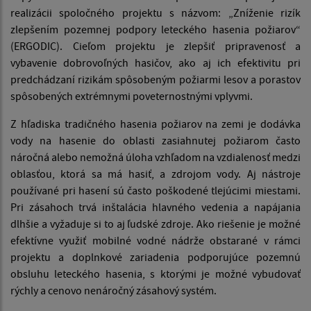
realizácii spoločného projektu s názvom: „Zníženie rizík
zlepšením pozemnej podpory leteckého hasenia požiarov“
(ERGODIC). Cieľom projektu je zlepšiť pripravenosť a
vybavenie dobrovoľných hasičov, ako aj ich efektivitu pri
predchádzaní rizikám spôsobeným požiarmi lesov a porastov
spôsobených extrémnymi poveternostnými vplyvmi.
Z hľadiska tradičného hasenia požiarov na zemi je dodávka
vody na hasenie do oblasti zasiahnutej požiarom často
náročná alebo nemožná úloha vzhľadom na vzdialenosť medzi
oblasťou, ktorá sa má hasiť, a zdrojom vody. Aj nástroje
používané pri hasení sú často poškodené tlejúcimi miestami.
Pri zásahoch trvá inštalácia hlavného vedenia a napájania
dlhšie a vyžaduje si to aj ľudské zdroje. Ako riešenie je možné
efektívne využiť mobilné vodné nádrže obstarané v rámci
projektu a doplnkové zariadenia podporujúce pozemnú
obsluhu leteckého hasenia, s ktorými je možné vybudovať
rýchly a cenovo nenáročný zásahový systém.