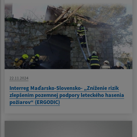
22.11.2024
Interreg Maďarsko-Slovensko- „Zníženie rizík
zlepšením pozemnej podpory leteckého hasenia
požiarov“ (ERGODIC)