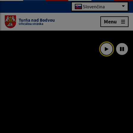
Slovenčina
Turňa nad Bodvou
Menu
Oficiálna stránka