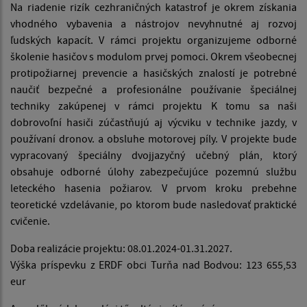
Na riadenie rizík cezhraničných katastrof je okrem získania
vhodného vybavenia a nástrojov nevyhnutné aj rozvoj
ľudských kapacít. V rámci projektu organizujeme odborné
školenie hasičov s modulom prvej pomoci. Okrem všeobecnej
protipožiarnej prevencie a hasičských znalostí je potrebné
naučiť bezpečné a profesionálne používanie špeciálnej
techniky zakúpenej v rámci projektu K tomu sa naši
dobrovoľní hasiči zúčastňujú aj výcviku v technike jazdy, v
používaní dronov. a obsluhe motorovej píly. V projekte bude
vypracovaný špeciálny dvojjazyčný učebný plán, ktorý
obsahuje odborné úlohy zabezpečujúce pozemnú službu
leteckého hasenia požiarov. V prvom kroku prebehne
teoretické vzdelávanie, po ktorom bude nasledovať praktické
cvičenie.
Doba realizácie projektu: 08.01.2024-01.31.2027.
Výška príspevku z ERDF obci Turňa nad Bodvou: 123 655,53
eur