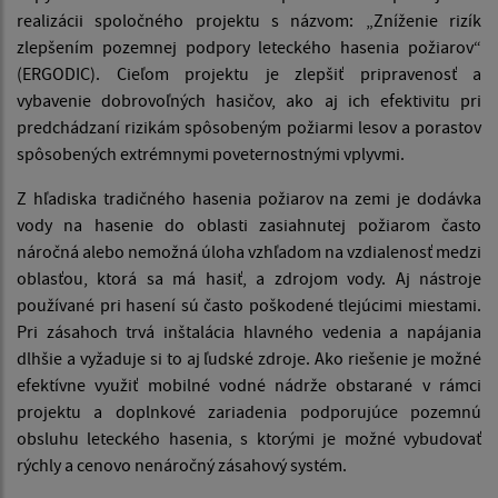
realizácii spoločného projektu s názvom: „Zníženie rizík
zlepšením pozemnej podpory leteckého hasenia požiarov“
(ERGODIC). Cieľom projektu je zlepšiť pripravenosť a
vybavenie dobrovoľných hasičov, ako aj ich efektivitu pri
predchádzaní rizikám spôsobeným požiarmi lesov a porastov
spôsobených extrémnymi poveternostnými vplyvmi.
Z hľadiska tradičného hasenia požiarov na zemi je dodávka
vody na hasenie do oblasti zasiahnutej požiarom často
náročná alebo nemožná úloha vzhľadom na vzdialenosť medzi
oblasťou, ktorá sa má hasiť, a zdrojom vody. Aj nástroje
používané pri hasení sú často poškodené tlejúcimi miestami.
Pri zásahoch trvá inštalácia hlavného vedenia a napájania
dlhšie a vyžaduje si to aj ľudské zdroje. Ako riešenie je možné
efektívne využiť mobilné vodné nádrže obstarané v rámci
projektu a doplnkové zariadenia podporujúce pozemnú
obsluhu leteckého hasenia, s ktorými je možné vybudovať
rýchly a cenovo nenáročný zásahový systém.