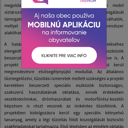
megoldásául a projekt keretében beszerzendő mobil
víztározó medencék és a légi tűzoltás földi kiszolgálását
támogató kiegészítő eszközök hatékonyan használhatók,
mellyel gyors és költségtakarékos beavatkozási rendszer
alakítható ki.
A határon átnyúló katasztrófakockázatok kezeléséhez
elengedhetetlen a megfelelő felszerelések, eszközök
beszerzése mellett a humán kapacitások fejlesztése is. A
projekt keretein belül tűzoltó szakmai képzést kerül
megrendezésre elsősegélynyújtó modullal. Az általános
tűzmegelőzési, tűzoltási ismeretek mellett szükséges a projekt
keretében beszerzett speciális eszközök biztonságos,
szakszerű használatának oktatása, ennek érdekében
vezetéstechnikai, drónhasználati és motorfűrész-kezelői
képzésen is részt vesznek az önkéntes tűzoltóink. A
projektben kidolgozásra kerül egy speciális kétnyelvű
tananyag, amely a légi tűzoltás földi kiszolgálását biztosító
szakfeladatokat tartalmazza. Első lépésben az elméleti oktatás