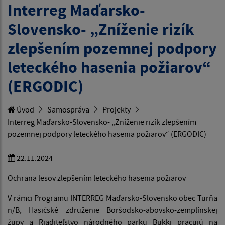
Interreg Maďarsko-
Slovensko- „Zníženie rizík
zlepšením pozemnej podpory
leteckého hasenia požiarov“
(ERGODIC)
Úvod
Samospráva
Projekty
Interreg Maďarsko-Slovensko- „Zníženie rizík zlepšením
pozemnej podpory leteckého hasenia požiarov“ (ERGODIC)
22.11.2024
Ochrana lesov zlepšením leteckého hasenia požiarov
V rámci Programu INTERREG Maďarsko-Slovensko obec Turňa
n/B, Hasičské združenie Boršodsko-abovsko-zemplínskej
župy a Riaditeľstvo národného parku Bükki pracujú na