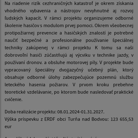
Na riadenie rizík cezhraničných katastrof je okrem získania
vhodného vybavenia a nástrojov nevyhnutné aj rozvoj
ľudských kapacít. V rámci projektu organizujeme odborné
školenie hasičov s modulom prvej pomoci. Okrem všeobecnej
protipožiarnej prevencie a hasičských znalostí je potrebné
naučiť bezpečné a profesionálne používanie špeciálnej
techniky zakúpenej v rámci projektu K tomu sa naši
dobrovoľní hasiči zúčastňujú aj výcviku v technike jazdy, v
používaní dronov. a obsluhe motorovej píly. V projekte bude
vypracovaný špeciálny dvojjazyčný učebný plán, ktorý
obsahuje odborné úlohy zabezpečujúce pozemnú službu
leteckého hasenia požiarov. V prvom kroku prebehne
teoretické vzdelávanie, po ktorom bude nasledovať praktické
cvičenie.
Doba realizácie projektu: 08.01.2024-01.31.2027.
Výška príspevku z ERDF obci Turňa nad Bodvou: 123 655,53
eur