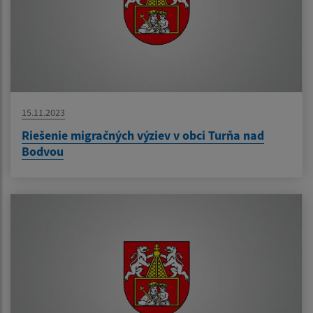
15.11.2023
Riešenie migračných výziev v obci Turňa nad
Bodvou