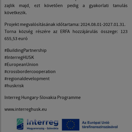
zajlik majd, ezt követően pedig a gyakorlati tanulás
következik.
Projekt megvalósításának időtartama: 2024.08.01-2027.01.31.
Torna község részére az ERFA hozzájárulás összege: 123
655,53 euró
#BuildingPartnership
#InterregHUSK
#EuropeanUnion
#crossbordercooperation
#regionaldevelopment
#huskrisk
Interreg Hungary-Slovakia Programme
www.interreghusk.eu