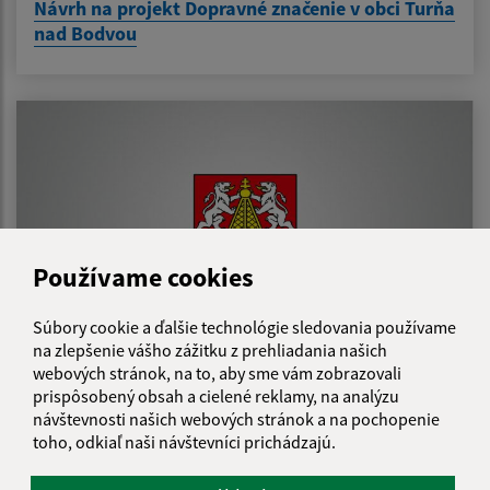
Návrh na projekt Dopravné značenie v obci Turňa
nad Bodvou
Používame cookies
Súbory cookie a ďalšie technológie sledovania používame
na zlepšenie vášho zážitku z prehliadania našich
webových stránok, na to, aby sme vám zobrazovali
prispôsobený obsah a cielené reklamy, na analýzu
14.09.2020
návštevnosti našich webových stránok a na pochopenie
Zateplenie a výmena okien OcÚ Turňa nad
toho, odkiaľ naši návštevníci prichádzajú.
Bodvou