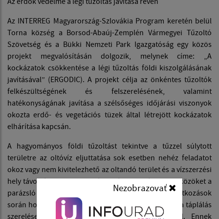
Az erdők védelme a légi tűzoltás javítása révén
Az INTERREG Magyarország-Szlovákia Program keretén belül
Torna község a Borsod-Abaúj-Zemplén Vármegyei Tűzoltó
Szövetség és a Bükki Nemzeti Park Igazgatóság egy közös
projekt megvalósításán dolgozik, melynek címe: „A
kockázatok csökkentése a légi tűzoltás földi kiszolgálásának
javításával” (ERGODIC). A projekt célja az önkéntes tűzoltók
felkészültségének és felszerelésének, valamint
hatékonyságának javítása a szélsőséges időjárási viszonyok
okozta erdő- és vegetációs tüzek által létrejött kockázatok
elhárítása kapcsán.
A hagyományos földi tűzoltást tekintve a tűzzel súlytott
területre az oltóvíz eljuttatása sok esetben nehéz feladatot
okoz vagy nem kivitelezhető az oltandó terület és a vízszerzési
hely távolsága miatt. Az oltás során használatos eszközöket a
Nezobrazovať
parázsló területek is gyakran károsítják. A beavatkozások
során hosszabb időt vesz igénybe az alapvezeték és a táplálás
szerelése, emellett emberi erőforrást is igényel. Ennek