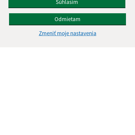
Súhlasím
Odmietam
Zmeniť moje nastavenia
16.05.2019
Zriadenie komunitného centra v obci Turňa nad
Bodvou
1
2
>