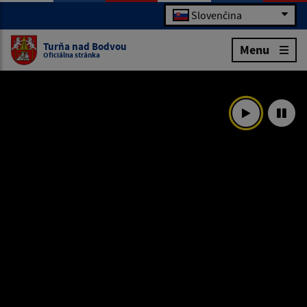
Slovenčina
Turňa nad Bodvou
Menu
Oficiálna stránka