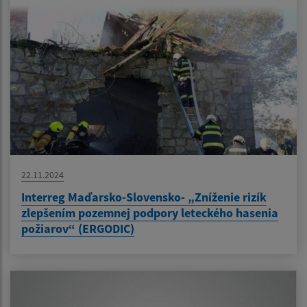
22.11.2024
Interreg Maďarsko-Slovensko- „Zníženie rizík
zlepšením pozemnej podpory leteckého hasenia
požiarov“ (ERGODIC)