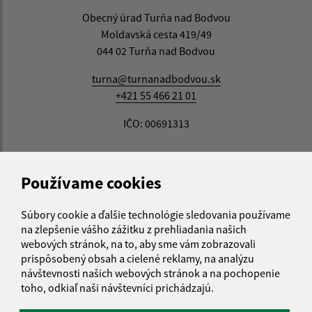
Obecný úrad Turňa nad Bodvou
Moldavská cesta 419/49
044 02 Turňa nad Bodvou
turna@turnanadbodvou.sk
+421 55 466 21 01
IČO: 00691313
Používame cookies
Súbory cookie a ďalšie technológie sledovania používame
na zlepšenie vášho zážitku z prehliadania našich
webových stránok, na to, aby sme vám zobrazovali
prispôsobený obsah a cielené reklamy, na analýzu
návštevnosti našich webových stránok a na pochopenie
toho, odkiaľ naši návštevníci prichádzajú.