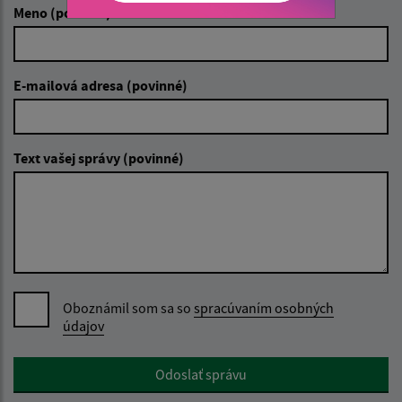
Meno (povinné)
E-mailová adresa (povinné)
Text vašej správy (povinné)
Oboznámil som sa so
spracúvaním osobných
údajov
Google reCaptcha Response
Odoslať správu