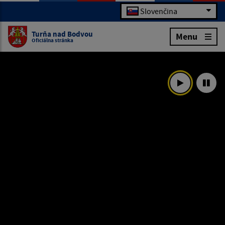
Slovenčina
Turňa nad Bodvou
Menu
Oficiálna stránka