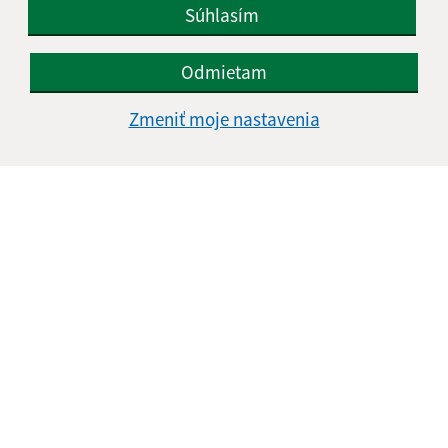
Súhlasím
Odmietam
Informácie o stránke:
Zmeniť moje nastavenia
Vyhlásenie o prístupnosti
Autorské práva
Ochrana osobných údajov
Navigácia:
Vytlačiť aktuálnu stránku
Mapa stránok
Cookies
Rýchle odkazy:
Naša obec
História
Fotogaléria