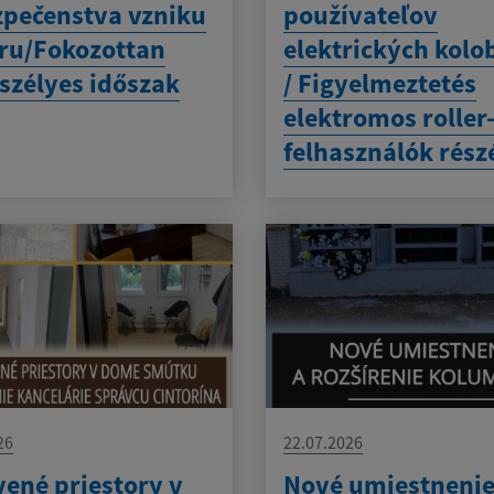
pečenstva vzniku
používateľov
ru/Fokozottan
elektrických kolo
szélyes időszak
/ Figyelmeztetés
elektromos roller
felhasználók rész
26
22.07.2026
ené priestory v
Nové umiestnenie