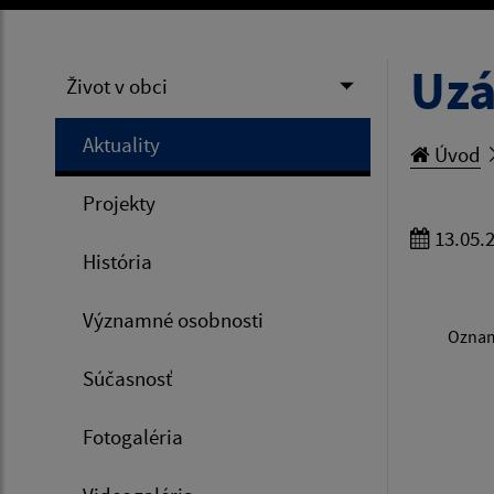
Uzá
Život v obci
Aktuality
Úvod
Projekty
13.05.
História
Významné osobnosti
Oznamu
Súčasnosť
Fotogaléria