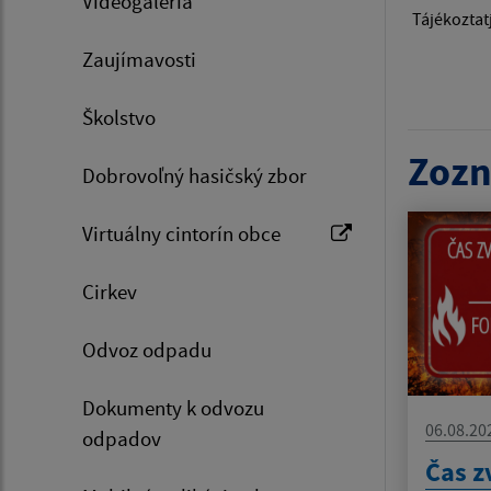
Videogaléria
Tájékoztat
Zaujímavosti
Školstvo
Zozn
Dobrovoľný hasičský zbor
Virtuálny cintorín obce
Cirkev
Odvoz odpadu
Dokumenty k odvozu
06.08.20
odpadov
Čas z