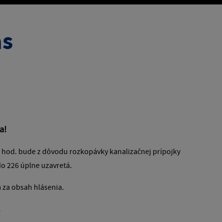
ás
a!
00 hod. bude z dôvodu rozkopávky kanalizačnej prípojky
do 226 úplne uzavretá.
za obsah hlásenia.
!