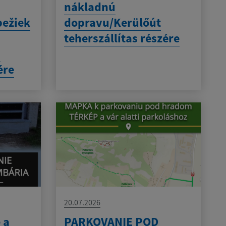
nákladnú
bežiek
dopravu/Kerülőút
teherszállítas részére
-
ére
20.07.2026
 a
PARKOVANIE POD