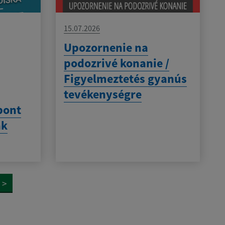
15.07.2026
Upozornenie na
podozrivé konanie /
Figyelmeztetés gyanús
tevékenységre
pont
ak
>