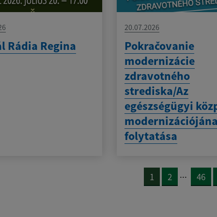
26
20.07.2026
l Rádia Regina
Pokračovanie
modernizácie
zdravotného
strediska/Az
egészségügyi köz
modernizációján
folytatása
...
1
2
46