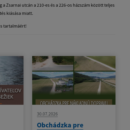
g a Zsarnai utcán a 210-es és a 226-os házszám között teljes
tés kiásása miatt.
s tartalmáért!
30.07.2026
Obchádzka pre