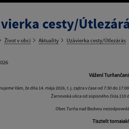
vierka cesty/Útlezár
Život v obci
Aktuality
Uzávierka cesty/Útlezárás
2026
Vážení Turňančani
jeme Vám, že dňa 14. mája 2026, t. j. zajtra v čase od 7:30 do 17:
Žarnovská ulica od súpisného čísla 210 
Obec Turňa nad Bodvou nezodpovedá 
Tisztelt tornaiak