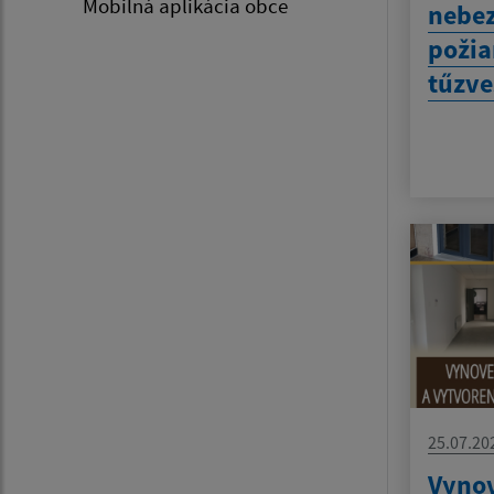
Mobilná aplikácia obce
nebez
požia
tűzve
25.07.20
Vynov