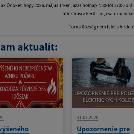
juk Önöket, hogy 2026. május 14-én, azaz holnap 7:30-tól 17:00 órái
útlezárásra kerül sor, csatornabekö
Torna Község nem felel a hirdeté
am aktualít:
26
31.07.2026
výšeného
Upozornenie pre