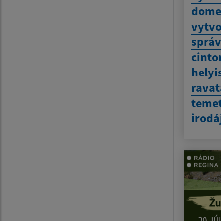
dome
vytvo
sprá
cinto
helyi
ravat
temet
irodá