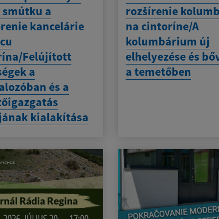
 smútku a
rozšírenie kolum
renie kancelárie
na cintoríne/A
vcu
kolumbárium új
rína/Felújított
elhelyezése és bő
ségek a
a temetőben
alozóban és a
őigazgatás
jának kialakítása