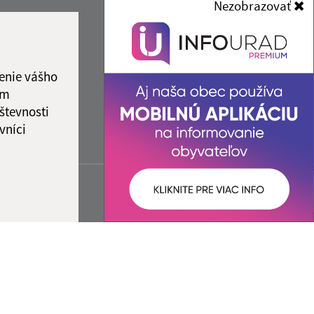
Nezobrazovať
enie vášho
ám
števnosti
vníci
ované:
Správca obsahu:
17:43 hod.
Správca obsahu je Obec Turňa
nad Bodvou.
Vytvorené v súlade s
Jednotným
dizajn manuálom elektronických
služieb.