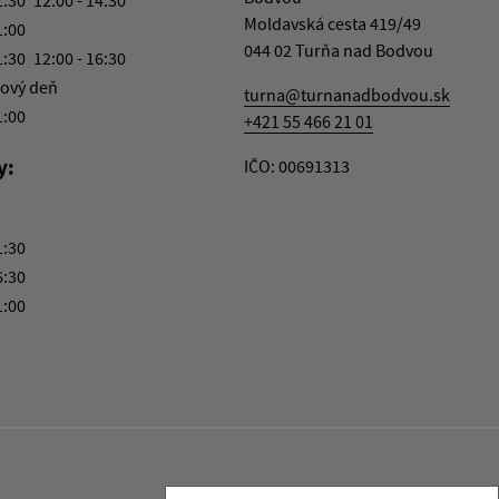
Moldavská cesta 419/49
1:00
044 02 Turňa nad Bodvou
1:30
12:00 - 16:30
ový deň
turna@turnanadbodvou.sk
1:00
+421 55 466 21 01
y:
IČO: 00691313
1:30
6:30
1:00