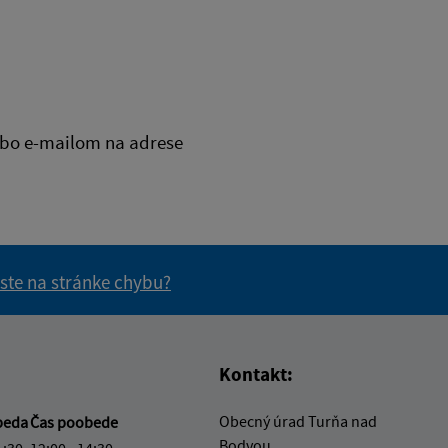
bo e-mailom na adrese
 ste na stránke chybu?
vás užitočné?
e pre vás užitočné?
Kontakt:
Obecný úrad Turňa nad
beda
Čas poobede
Bodvou
1:30
12:00 - 14:30