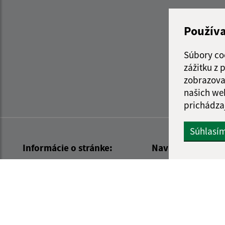
Použív
Súbory co
zážitku z
zobrazova
našich we
prichádza
Súhlasí
Informácie o stránke:
Navigácia:
Vyhlásenie o prístupnosti
Vytlačiť aktuálnu strá
Autorské práva
Mapa stránok
Ochrana osobných údajov
Cookies