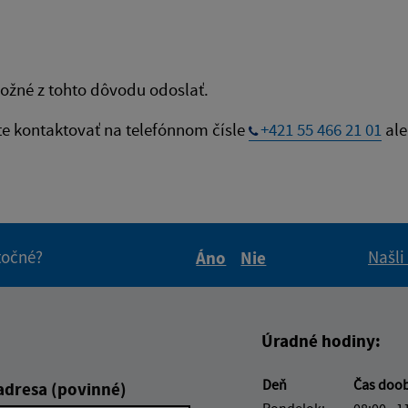
ožné z tohto dôvodu odoslať.
te kontaktovať na telefónnom čísle
+421 55 466 21 01
ale
itočné?
Našli
Áno
Nie
Boli tieto informácie pre 
Boli tieto informáci
Úradné hodiny:
Deň
Čas doo
adresa (povinné)
Pondelok:
08:00 - 1