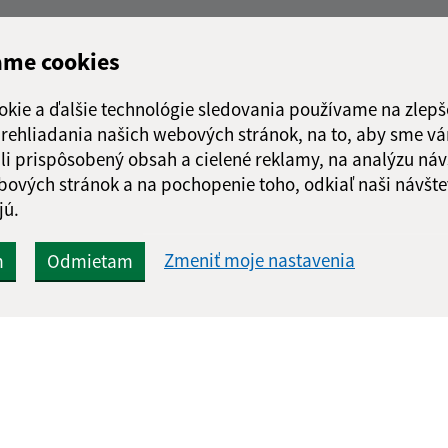
ame cookies
okie a ďalšie technológie sledovania používame na zlepš
 prehliadania našich webových stránok, na to, aby sme v
li prispôsobený obsah a cielené reklamy, na analýzu náv
bových stránok a na pochopenie toho, odkiaľ naši návšte
jú.
Zmeniť moje nastavenia
m
Odmietam
Rýchle odkazy:
Aktualiz
nku
Naša obec
03.08.2026 
História
RSS
Fotogaléria
Školstvo