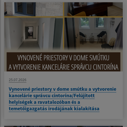
25.07.2026
Vynovené priestory v dome smútku a vytvorenie
kancelárie správcu cintorína/Felújított
helyiségek a ravatalozóban és a
temetőigazgatás irodájának kialakítása