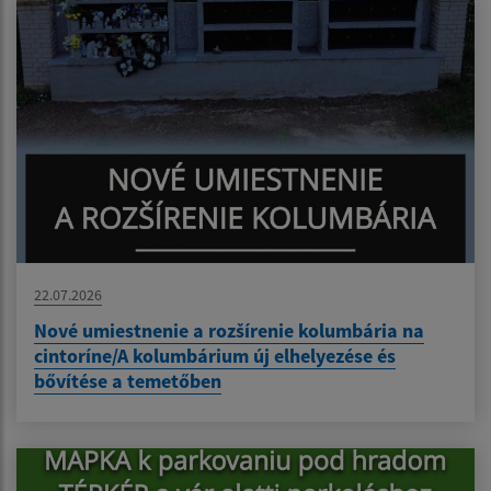
22.07.2026
Nové umiestnenie a rozšírenie kolumbária na
cintoríne/A kolumbárium új elhelyezése és
bővítése a temetőben