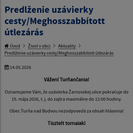
Predlženie uzávierky
cesty/Meghosszabbított
útlezárás
Úvod
Život v obci
Aktuality
Predlženie uzávierky cesty/Meghosszabbított útlezárás
14.05.2026
Vážení Turňančania!
Oznamujeme Vám, že uzávierka Žarnovskej ulice pokračuje do
15. mája 2026, t. j. do zajtra maximálne do 12:00 hodiny.
Obec Turňa nad Bodvou nezodpovedá za obsah hlásenia!
Tisztelt tornaiak!