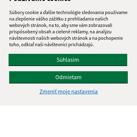
Súbory cookie a ďalšie technológie sledovania používame
E-mailová adresa (povinné)
na zlepšenie vášho zážitku z prehliadania našich
webových stránok, na to, aby sme vám zobrazovali
prispôsobený obsah a cielené reklamy, na analýzu
návštevnosti našich webových stránok a na pochopenie
Text vašej správy (povinné)
toho, odkiaľ naši návštevníci prichádzajú.
Súhlasím
Odmietam
Zmeniť moje nastavenia
Oboznámil som sa so
spracúvaním osobných
údajov
Google reCaptcha Response
Odoslať správu