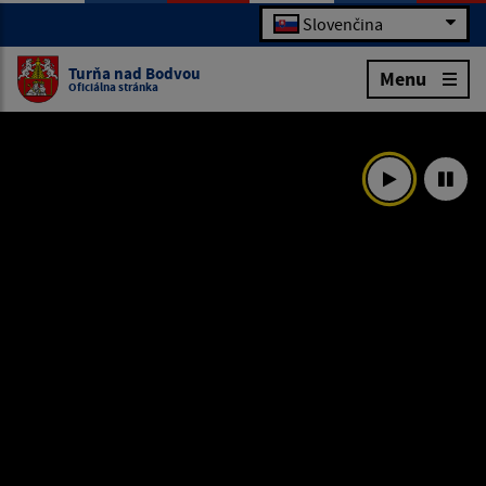
Slovenčina
Turňa nad Bodvou
Menu
Oficiálna stránka