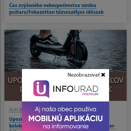
Čas zvýšeného nebezpečenstva vzniku
požiaru/Fokozottan tűzveszélyes időszak
Nezobrazovať
31.07.2026
Upozornenie pre používateľov elektrických
kolobežiek / Figyelmeztetés elektromos roller-