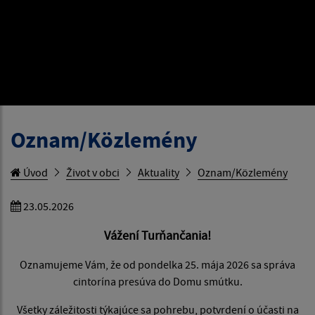
Oznam/Közlemény
Úvod
Život v obci
Aktuality
Oznam/Közlemény
23.05.2026
Vážení Turňančania!
Oznamujeme Vám, že od pondelka 25. mája 2026 sa správa
cintorína presúva do Domu smútku.
Všetky záležitosti týkajúce sa pohrebu, potvrdení o účasti na