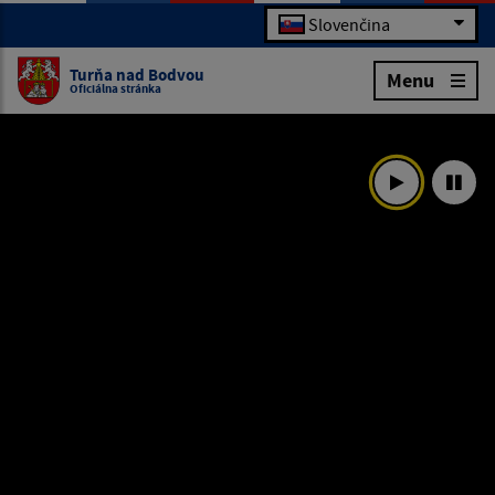
Slovenčina
Turňa nad Bodvou
Menu
Oficiálna stránka