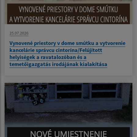
25.07.2026
Vynovené priestory v dome smútku a vytvorenie
kancelárie správcu cintorína/Felújított
helyiségek a ravatalozóban és a
temetőigazgatás irodájának kialakítása