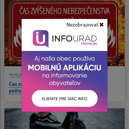
Nezobrazovať
06.08.2026
Čas zvýšeného nebezpečenstva vzniku
požiaru/Fokozottan tűzveszélyes időszak