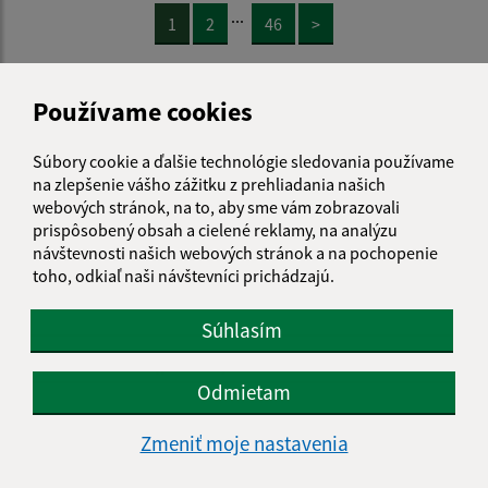
...
1
2
46
>
Používame cookies
Je táto stránka užitočná?
Áno
Nie
Boli tieto 
Boli 
Súbory cookie a ďalšie technológie sledovania používame
Našli ste na stránke chybu?
Napíšte nám
na zlepšenie vášho zážitku z prehliadania našich
webových stránok, na to, aby sme vám zobrazovali
prispôsobený obsah a cielené reklamy, na analýzu
Napíšte nám:
návštevnosti našich webových stránok a na pochopenie
toho, odkiaľ naši návštevníci prichádzajú.
Meno (povinné)
Súhlasím
E-mailová adresa (povinné)
Odmietam
Zmeniť moje nastavenia
Text vašej správy (povinné)