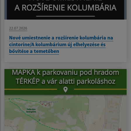
22.07.2026
Nové umiestnenie a rozšírenie kolumbária na
cintoríne/A kolumbárium új elhelyezése és
bővítése a temetőben