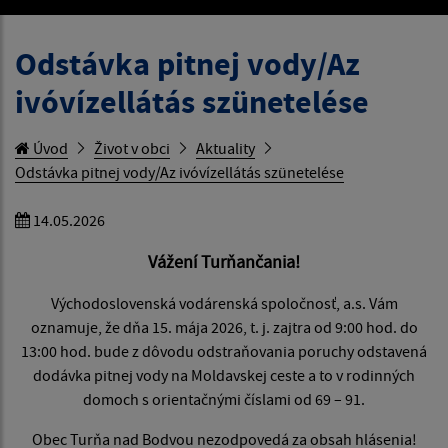
Odstávka pitnej vody/Az
ivóvízellátás szünetelése
Úvod
Život v obci
Aktuality
Odstávka pitnej vody/Az ivóvízellátás szünetelése
14.05.2026
Vážení Turňančania!
Východoslovenská vodárenská spoločnosť, a.s. Vám
oznamuje, že dňa 15. mája 2026, t. j. zajtra od 9:00 hod. do
13:00 hod. bude z dôvodu odstraňovania poruchy odstavená
dodávka pitnej vody na Moldavskej ceste a to v rodinných
domoch s orientačnými číslami od 69 – 91.
Obec Turňa nad Bodvou nezodpovedá za obsah hlásenia!