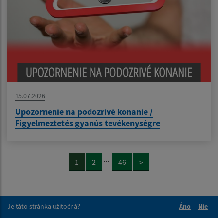
15.07.2026
Upozornenie na podozrivé konanie /
Figyelmeztetés gyanús tevékenységre
...
1
2
46
>
Je táto stránka užitočná?
Áno
Nie
Boli tieto 
Boli 