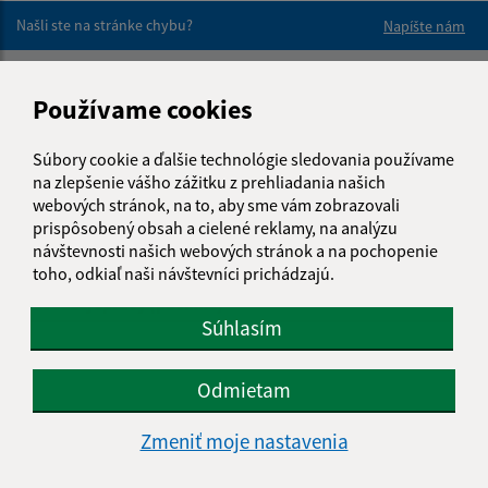
Našli ste na stránke chybu?
Napíšte nám
Napíšte nám:
Používame cookies
Meno (povinné)
Súbory cookie a ďalšie technológie sledovania používame
na zlepšenie vášho zážitku z prehliadania našich
webových stránok, na to, aby sme vám zobrazovali
E-mailová adresa (povinné)
prispôsobený obsah a cielené reklamy, na analýzu
návštevnosti našich webových stránok a na pochopenie
toho, odkiaľ naši návštevníci prichádzajú.
Text vašej správy (povinné)
Súhlasím
Odmietam
Zmeniť moje nastavenia
Oboznámil som sa so
spracúvaním osobných