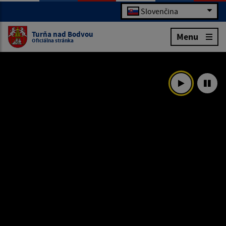
Slovenčina
Turňa nad Bodvou
Menu
Oficiálna stránka