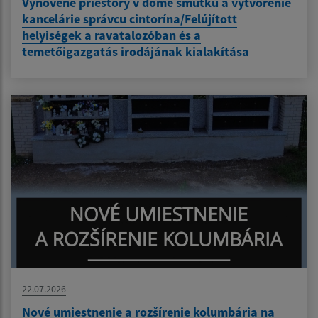
Vynovené priestory v dome smútku a vytvorenie
kancelárie správcu cintorína/Felújított
helyiségek a ravatalozóban és a
temetőigazgatás irodájának kialakítása
22.07.2026
Nové umiestnenie a rozšírenie kolumbária na