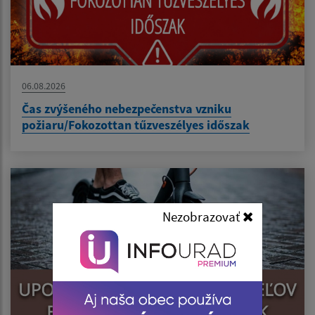
06.08.2026
Čas zvýšeného nebezpečenstva vzniku
požiaru/Fokozottan tűzveszélyes időszak
Nezobrazovať