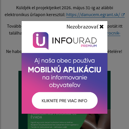
Küldjék el projektjeiket 2026. május 31-ig az alábbi
elektronikus űrlapon keresztül:
https://danucem.egrant.sk/
További információkat és a támogatási program állapotát itt
Nezobrazovať
találhatják:
https://danucemprekomunity.sk/novy-rocnik-
grantovych.../
Ne habozzanak – újra itt a lehetőség a dolgok jobbá tételére!
Danucem Slovensko a.s.