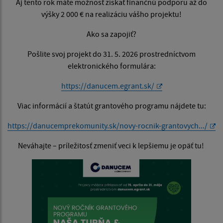
Aj tento rok máte možnosť získať finančnú podporu až do
výšky 2 000 € na realizáciu vášho projektu!
Ako sa zapojiť?
Pošlite svoj projekt do 31. 5. 2026 prostredníctvom
elektronického formulára:
https://danucem.egrant.sk/
Viac informácií a štatút grantového programu nájdete tu:
https://danucemprekomunity.sk/novy-rocnik-grantovych.../
Neváhajte – príležitosť zmeniť veci k lepšiemu je opäť tu!