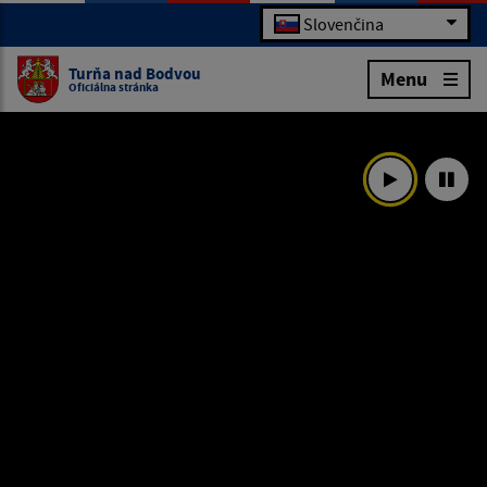
Slovenčina
Turňa nad Bodvou
Menu
Oficiálna stránka