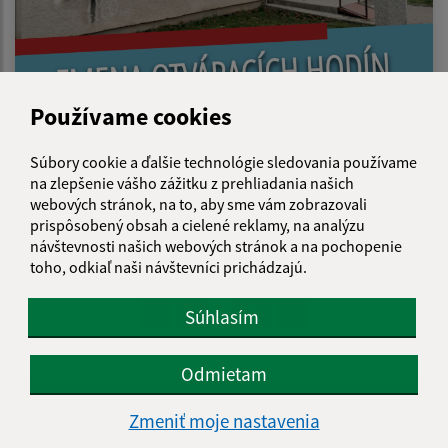
Používame cookies
Súbory cookie a ďalšie technológie sledovania používame
14.07.2026
na zlepšenie vášho zážitku z prehliadania našich
webových stránok, na to, aby sme vám zobrazovali
Zmena otváracích hodín/A nyitvatartási idö
prispôsobený obsah a cielené reklamy, na analýzu
változása
návštevnosti našich webových stránok a na pochopenie
toho, odkiaľ naši návštevníci prichádzajú.
...
1
2
46
>
Súhlasím
Odmietam
Je táto stránka užitočná?
Áno
Nie
Boli tieto 
Boli 
Zmeniť moje nastavenia
Našli ste na stránke chybu?