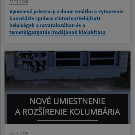
25.07.2026
Vynovené priestory v dome smútku a vytvorenie
kancelárie správcu cintorína/Felújított
helyiségek a ravatalozóban és a
temetőigazgatás irodájának kialakítása
22.07.2026