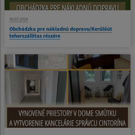
30.07.2026
Obchádzka pre nákladnú dopravu/Kerülőút
teherszállítas részére