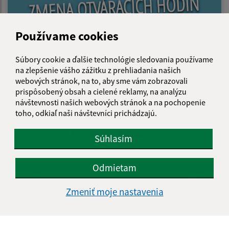
Používame cookies
14.07.2026
Súbory cookie a ďalšie technológie sledovania používame
na zlepšenie vášho zážitku z prehliadania našich
Zmena otváracích hodín/A nyitvatartási idö
webových stránok, na to, aby sme vám zobrazovali
változása
prispôsobený obsah a cielené reklamy, na analýzu
návštevnosti našich webových stránok a na pochopenie
toho, odkiaľ naši návštevníci prichádzajú.
...
1
2
46
>
Súhlasím
Odmietam
Je táto stránka užitočná?
Áno
Nie
Boli tieto 
Boli 
Zmeniť moje nastavenia
Našli ste na stránke chybu?
Napíšte nám
Napíšte nám: