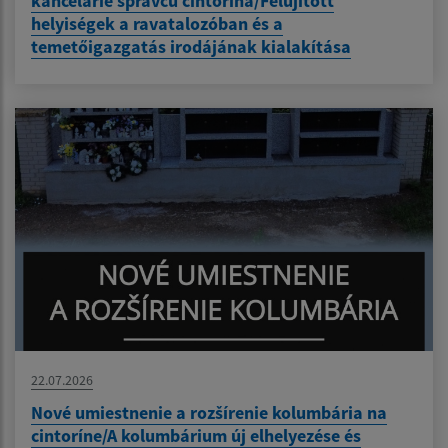
kancelárie správcu cintorína/Felújított
helyiségek a ravatalozóban és a
temetőigazgatás irodájának kialakítása
22.07.2026
Nové umiestnenie a rozšírenie kolumbária na
cintoríne/A kolumbárium új elhelyezése és