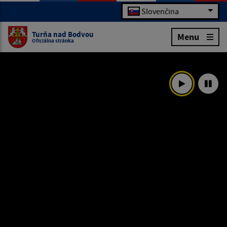
Slovenčina
Turňa nad Bodvou
Menu
Oficiálna stránka