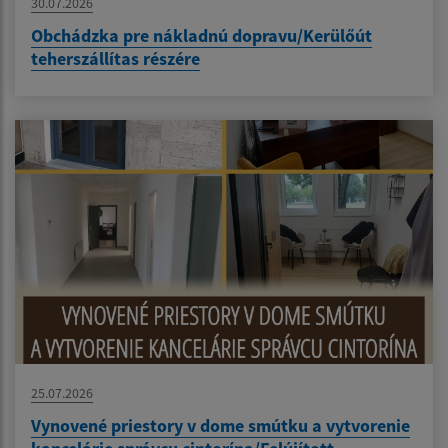
30.07.2026
Obchádzka pre nákladnú dopravu/Kerülőút
teherszállítas részére
25.07.2026
Vynovené priestory v dome smútku a vytvorenie