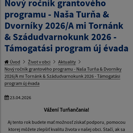
Nový ročník grantového
programu - Naša Turňa &
Dvorníky 2026/A mi Tornánk
& Szádudvarnokunk 2026 -
Támogatási program új évada
Úvod
Život v obci
Aktuality
Nový ročník grantového programu - Naša Turňa & Dvorníky
2026/A mi Tornánk & Szádudvarnokunk 2026 - Támogatási
program új évada
23.04.2026
Vážení Turňančania!
Aj tento rok budete mať možnosť získať podporu, pomocou
ktorej môžete zlepšiť kvalitu života v našej obci. Stačí, ak sa