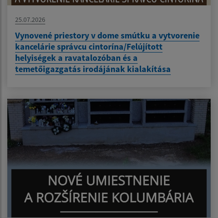
25.07.2026
Vynovené priestory v dome smútku a vytvorenie
kancelárie správcu cintorína/Felújított
helyiségek a ravatalozóban és a
temetőigazgatás irodájának kialakítása