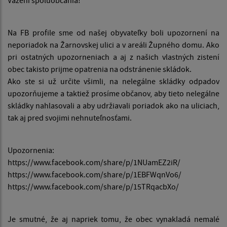
Na FB profile sme od našej obyvateľky boli upozornení na
neporiadok na Žarnovskej ulici a v areáli Župného domu. Ako
pri ostatných upozorneniach a aj z našich vlastných zistení
obec takisto prijme opatrenia na odstránenie skládok.
Ako ste si už určite všimli, na nelegálne skládky odpadov
upozorňujeme a taktiež prosíme občanov, aby tieto nelegálne
skládky nahlasovali a aby udržiavali poriadok ako na uliciach,
tak aj pred svojimi nehnuteľnosťami.
Upozornenia:
https://www.facebook.com/share/p/1NUamEZ2iR/
https://www.facebook.com/share/p/1EBFWqnVo6/
https://www.facebook.com/share/p/15TRqacbXo/
Je smutné, že aj napriek tomu, že obec vynakladá nemalé