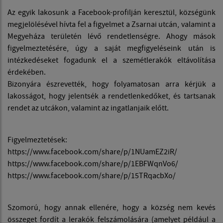
Az egyik lakosunk a Facebook-profilján keresztül, községünk
megjelölésével hívta fel a figyelmet a Zsarnai utcán, valamint a
Megyeháza területén lévő rendetlenségre. Ahogy mások
figyelmeztetésére, úgy a saját megfigyeléseink után is
intézkedéseket fogadunk el a szemétlerakók eltávolítása
érdekében.
Bizonyára észrevették, hogy folyamatosan arra kérjük a
lakosságot, hogy jelentsék a rendetlenkedőket, és tartsanak
rendet az utcákon, valamint az ingatlanjaik előtt.
Figyelmeztetések:
https://www.facebook.com/share/p/1NUamEZ2iR/
https://www.facebook.com/share/p/1EBFWqnVo6/
https://www.facebook.com/share/p/15TRqacbXo/
Szomorú, hogy annak ellenére, hogy a község nem kevés
összeget fordít a lerakók felszámolására (amelyet például a