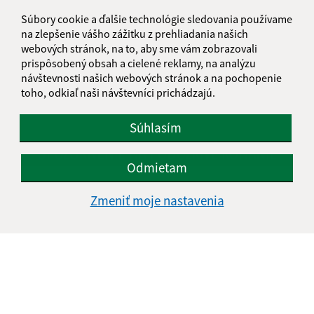
Súbory cookie a ďalšie technológie sledovania používame
na zlepšenie vášho zážitku z prehliadania našich
webových stránok, na to, aby sme vám zobrazovali
prispôsobený obsah a cielené reklamy, na analýzu
návštevnosti našich webových stránok a na pochopenie
toho, odkiaľ naši návštevníci prichádzajú.
Súhlasím
Odmietam
15.07.2026
Zmeniť moje nastavenia
Upozornenie na podozrivé konanie /
Figyelmeztetés gyanús tevékenységre
...
1
2
46
>