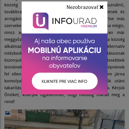
község gyorsabb fejlődésére is fel lehetne használni),
Nezobrazovať
továbbra is akadnak olyan lakosok, akik rendetlenek és
arrogánsak. Ennek oka, hogy a község, de ideértve más
szerveket is, nem szabhatnak ki rájuk bírságot, vagy ha mégis,
nincs anyagi lehetőségük azt rendezni. Néhányan már
meggyőződhettek arról, hogy ez nem így van, mivel a község
alkalmaz és a jövőben is alkalmazni fog alternatív
intézkedéseket, melyeket most nem taglalunk, de hatásosnak
bizonyulnak. Ha a felelősségteljes lakosok következetesebbek
lennének a szabálysértőkkel szemben, és közösen lépnének
fel ellenük, községünk tisztább lehetne, illetve nem járna
komolyabb anyagi ráfordítással a rendetlenkedők utáni
takarítás. A község egyes részei meg lettek tisztítva. Kérjük
Önöket, kísérjék figyelemmel, hogy meddig marad meg a
rend!