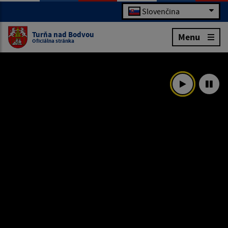
Slovenčina
Turňa nad Bodvou
Menu
Oficiálna stránka