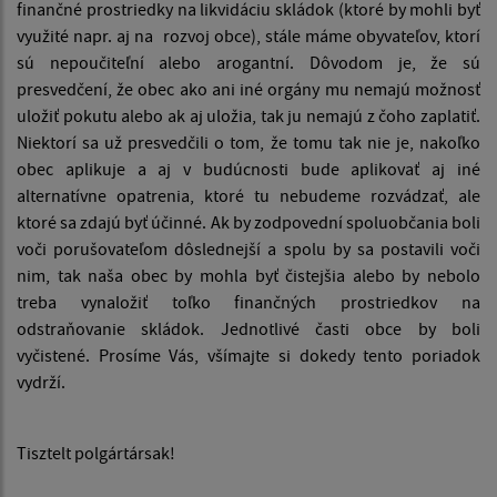
finančné prostriedky na likvidáciu skládok (ktoré by mohli byť
využité napr. aj na rozvoj obce), stále máme obyvateľov, ktorí
sú nepoučiteľní alebo arogantní. Dôvodom je, že sú
presvedčení, že obec ako ani iné orgány mu nemajú možnosť
uložiť pokutu alebo ak aj uložia, tak ju nemajú z čoho zaplatiť.
Niektorí sa už presvedčili o tom, že tomu tak nie je, nakoľko
obec aplikuje a aj v budúcnosti bude aplikovať aj iné
alternatívne opatrenia, ktoré tu nebudeme rozvádzať, ale
ktoré sa zdajú byť účinné. Ak by zodpovední spoluobčania boli
voči porušovateľom dôslednejší a spolu by sa postavili voči
nim, tak naša obec by mohla byť čistejšia alebo by nebolo
treba vynaložiť toľko finančných prostriedkov na
odstraňovanie skládok. Jednotlivé časti obce by boli
vyčistené. Prosíme Vás, všímajte si dokedy tento poriadok
vydrží.
Tisztelt polgártársak!