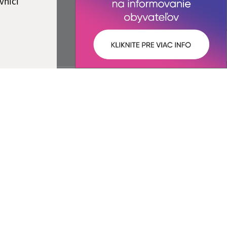
vníci
ované:
Správca obsahu:
15:12 hod.
Správca obsahu je Obec Turňa
nad Bodvou.
Vytvorené v súlade s
Jednotným
dizajn manuálom elektronických
služieb.
spoločnosť webex.digital, s.r.o.