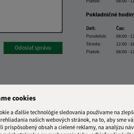
Piatok:
08:00 - 1
Pokladničné hodin
Deň:
Čas:
Pondelok:
08:00 - 1
Streda:
12:00 - 1
Google reCaptcha Response
Odoslať správu
Piatok:
08:00 - 1
ame cookies
okie a ďalšie technológie sledovania používame na zlepš
 prehliadania našich webových stránok, na to, aby sme v
li prispôsobený obsah a cielené reklamy, na analýzu náv