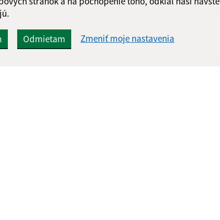
bových stránok a na pochopenie toho, odkiaľ naši návšte
jú.
Zmeniť moje nastavenia
m
Odmietam
Rýchle odkazy:
Aktualiz
nku
Naša obec
06.08.2026 
História
RSS
Fotogaléria
Školstvo
webex.digital, s.r.o.
domény
registrácia domény