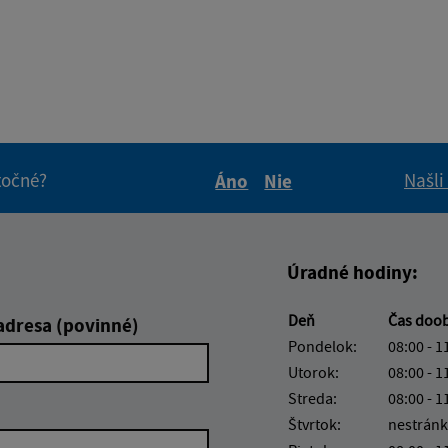
itočné?
Našli
Áno
Nie
Boli tieto informácie pre 
Boli tieto informáci
Úradné hodiny:
Deň
Čas doo
adresa (povinné)
Pondelok:
08:00 - 1
Utorok:
08:00 - 1
Streda:
08:00 - 1
Štvrtok:
nestránk