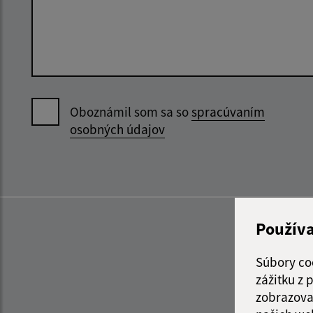
Oboznámil som sa so
spracúvaním
osobných údajov
Použív
Súbory co
zážitku z
zobrazova