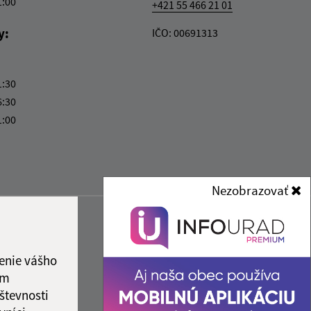
1:00
+421 55 466 21 01
y:
IČO: 00691313
1:30
6:30
1:00
Nezobrazovať
enie vášho
ám
števnosti