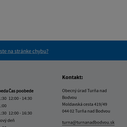
 ste na stránke chybu?
vás užitočné?
e pre vás užitočné?
Kontakt:
Obecný úrad Turňa nad
beda
Čas poobede
Bodvou
1:30
12:00 - 14:30
Moldavská cesta 419/49
1:00
044 02 Turňa nad Bodvou
1:30
12:00 - 16:30
ový deň
turna@turnanadbodvou.sk