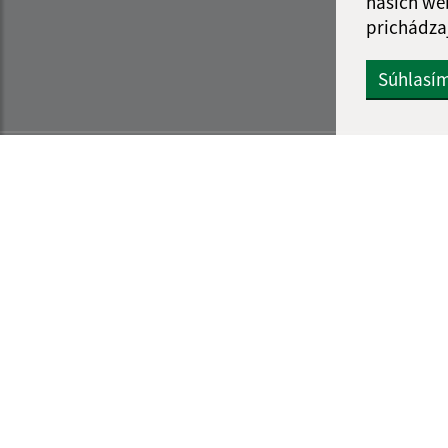
našich we
prichádza
Súhlasí
Informácie o stránke:
Navigácia:
Vyhlásenie o prístupnosti
Vytlačiť aktuálnu strá
Autorské práva
Mapa stránok
Ochrana osobných údajov
Cookies
web portál
webhosting