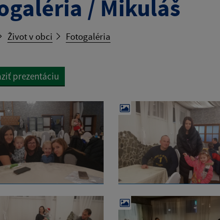
ogaléria / Mikuláš
Život v obci
Fotogaléria
ziť prezentáciu