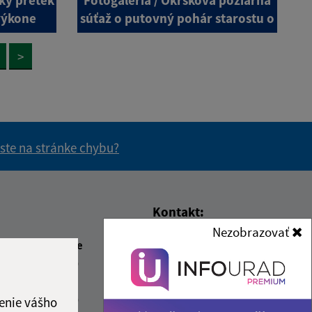
výkone
súťaž o putovný pohár starostu o
>
 ste na stránke chybu?
vás užitočné?
e pre vás užitočné?
Kontakt:
Nezobrazovať
Obecný úrad Turňa nad
beda
Čas poobede
Bodvou
1:30
12:00 - 14:30
Moldavská cesta 419/49
1:00
044 02 Turňa nad Bodvou
1:30
12:00 - 16:30
enie vášho