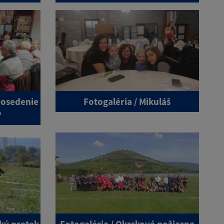
posedenie
Fotogaléria / Mikuláš
P
ský pretek
Fotogaléria / Okrsková požiarna