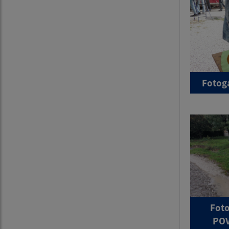
Fotog
Foto
POV