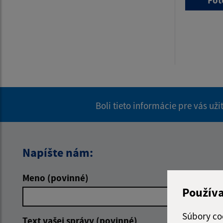
Boli tieto informácie pre vás už
Napíšte nám:
Meno (povinné)
E-mailová 
Použív
Súbory co
Text vašej správy (povinné)