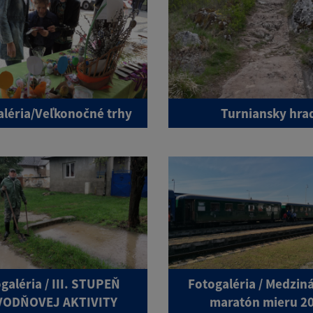
aléria/Veľkonočné trhy
Turniansky hra
galéria / III. STUPEŇ
Fotogaléria / Medzin
ODŇOVEJ AKTIVITY
maratón mieru 2