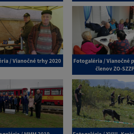
ria / Vianočné trhy 2020
Fotogaléria / Vianočné 
členov ZO-SZZ
ogaléria / MMM 2019
Fotogaléria / XVIII. Kraj