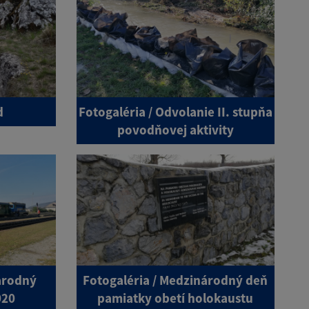
d
Fotogaléria / Odvolanie II. stupňa
povodňovej aktivity
árodný
Fotogaléria / Medzinárodný deň
020
pamiatky obetí holokaustu