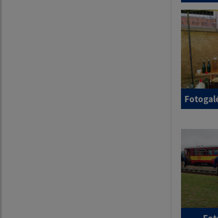
Fotogalé
Fot