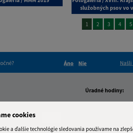
služobných psov vo 
1
2
3
4
5
itočné?
Našli
Áno
Nie
Boli tieto informácie pre 
Boli tieto informáci
Úradné hodiny:
Deň
Čas doo
adresa (povinné)
Pondelok:
08:00 - 1
ame cookies
Utorok:
08:00 - 1
Streda:
08:00 - 1
okie a ďalšie technológie sledovania používame na zlepš