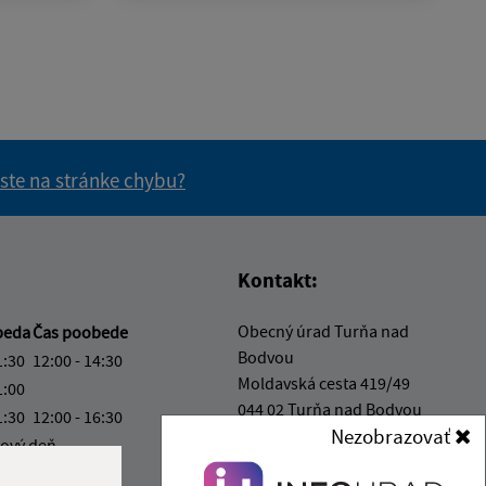
 ste na stránke chybu?
vás užitočné?
e pre vás užitočné?
Kontakt:
Obecný úrad Turňa nad
beda
Čas poobede
Bodvou
1:30
12:00 - 14:30
Moldavská cesta 419/49
1:00
044 02 Turňa nad Bodvou
1:30
12:00 - 16:30
Nezobrazovať
ový deň
turna@turnanadbodvou.sk
1:00
+421 55 466 21 01