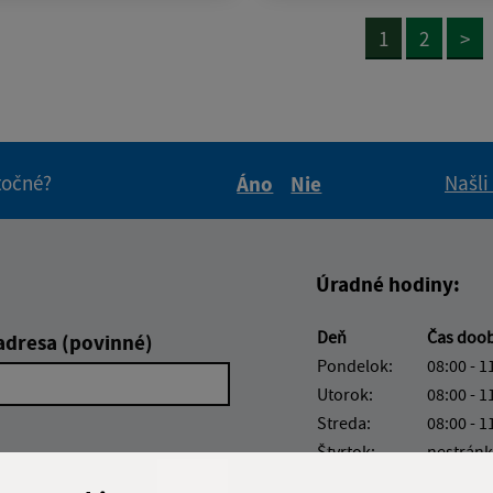
1
2
>
itočné?
Našli
Áno
Nie
Boli tieto informácie pre 
Boli tieto informáci
Úradné hodiny:
Deň
Čas doo
adresa (povinné)
Pondelok:
08:00 - 1
Utorok:
08:00 - 1
Streda:
08:00 - 1
Štvrtok:
nestránk
Piatok:
08:00 - 1