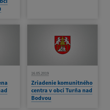
bci
u
16.05.2019
ena
Zriadenie komunitného
nad
centra v obci Turňa nad
Bodvou