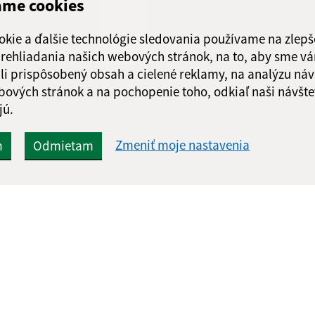
ame cookies
Pokladničné hodin
okie a ďalšie technológie sledovania používame na zlepš
 prehliadania našich webových stránok, na to, aby sme v
Deň:
Čas:
li prispôsobený obsah a cielené reklamy, na analýzu náv
Pondelok:
08:00 - 1
bových stránok a na pochopenie toho, odkiaľ naši návšte
Streda:
12:00 - 1
Google reCaptcha Response
Odoslať správu
jú.
Piatok:
08:00 - 1
Zmeniť moje nastavenia
m
Odmietam