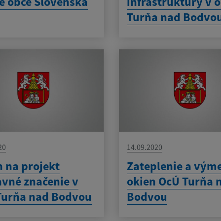
é obce Slovenska
infraštruktúry v o
Turňa nad Bodvo
20
14.09.2020
 na projekt
Zateplenie a vým
vné značenie v
okien OcÚ Turňa 
Turňa nad Bodvou
Bodvou