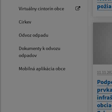
požia
Virtuálny cintorín obce
Cirkev
Odvoz odpadu
Dokumenty k odvozu
odpadov
Mobilná aplikácia obce
11.11.20
Podpo
prvka
infra
obcia