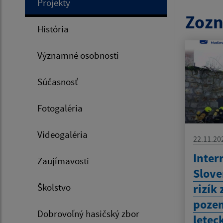
Projekty
Zozn
História
Významné osobnosti
Súčasnosť
Fotogaléria
Videogaléria
22.11.20
Inter
Zaujímavosti
Slove
Školstvo
rizík
poze
Dobrovoľný hasičský zbor
letec