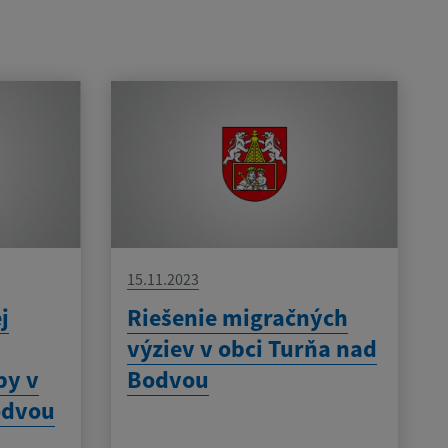
15.11.2023
j
Riešenie migračných
výziev v obci Turňa nad
by v
Bodvou
odvou