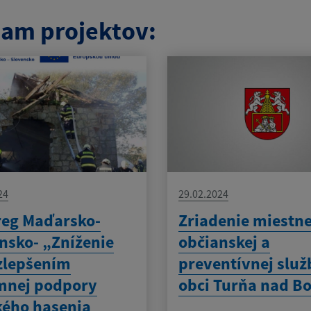
am projektov:
24
29.02.2024
reg Maďarsko-
Zriadenie miestne
nsko- „Zníženie
občianskej a
 zlepšením
preventívnej služ
mnej podpory
obci Turňa nad B
kého hasenia