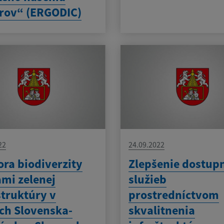
rov“ (ERGODIC)
22
24.09.2022
ra biodiverzity
Zlepšenie dostup
mi zelenej
služieb
štruktúry v
prostredníctvom
ch Slovenska-
skvalitnenia