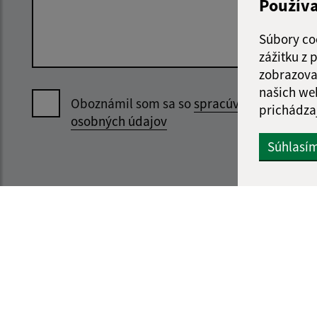
Použív
Súbory co
zážitku z
zobrazova
našich we
Oboznámil som sa so
spracúvaním
prichádza
osobných údajov
Súhlasí