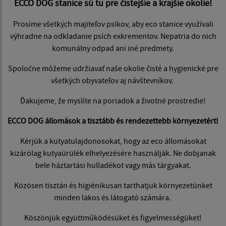
ECCO DOG stanice sú tu pre čistejšie a krajšie okolie!
Prosíme všetkých majiteľov psíkov, aby eco stanice využívali
výhradne na odkladanie psích exkrementov. Nepatria do nich
komunálny odpad ani iné predmety.
Spoločne môžeme udržiavať naše okolie čisté a hygienické pre
všetkých obyvateľov aj návštevníkov.
Ďakujeme, že myslíte na poriadok a životné prostredie!
ECCO DOG állomások a tisztább és rendezettebb környezetért!
Kérjük a kutyatulajdonosokat, hogy az eco állomásokat
kizárólag kutyaürülék elhelyezésére használják. Ne dobjanak
bele háztartási hulladékot vagy más tárgyakat.
Közösen tisztán és higiénikusan tarthatjuk környezetünket
minden lakos és látogató számára.
Köszönjük együttműködésüket és figyelmességüket!