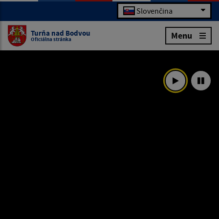
Slovenčina
Turňa nad Bodvou
Menu
Oficiálna stránka