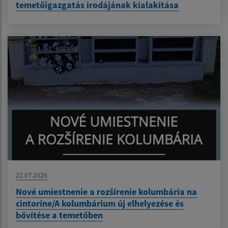
temetőigazgatás irodájának kialakítása
22.07.2026
Nové umiestnenie a rozšírenie kolumbária na
cintoríne/A kolumbárium új elhelyezése és
bővítése a temetőben