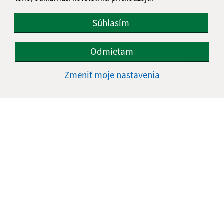
Napíšte nám:
Súhlasím
Meno (povinné)
Odmietam
E-mailová adresa (povinné)
Zmeniť moje nastavenia
Text vašej správy (povinné)
Oboznámil som sa so
spracúvaním osobných
údajov