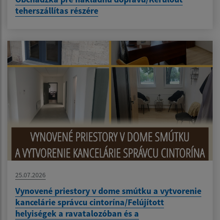
teherszállítas részére
25.07.2026
Vynovené priestory v dome smútku a vytvorenie
kancelárie správcu cintorína/Felújított
helyiségek a ravatalozóban és a