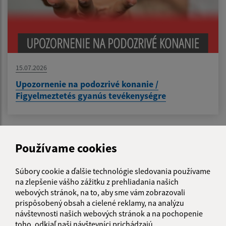
15.07.2026
Upozornenie na podozrivé konanie /
Figyelmeztetés gyanús tevékenységre
...
1
2
46
>
Používame cookies
Súbory cookie a ďalšie technológie sledovania používame
na zlepšenie vášho zážitku z prehliadania našich
Je táto stránka užitočná?
Áno
Nie
Boli tieto 
Boli 
webových stránok, na to, aby sme vám zobrazovali
prispôsobený obsah a cielené reklamy, na analýzu
Našli ste na stránke chybu?
Napíšte nám
návštevnosti našich webových stránok a na pochopenie
toho, odkiaľ naši návštevníci prichádzajú.